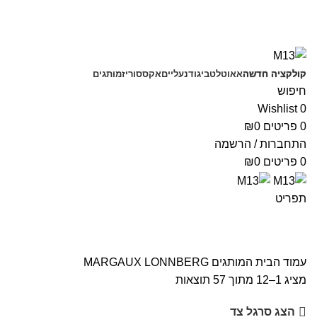
משלוחים חינם בקנייה מעל 350 ₪
קולקציה חדשה
אאוטלט
ביגוד
נעליים
אקססוריז
מותגים
חיפוש
Wishlist
0
0
פריטים
0
₪
התחברות / הרשמה
0
פריטים
0
₪
תפריט
עמוד הבית
המותגים
MARGAUX LONNBERG
מציג 1–12 מתוך 57 תוצאות
הצג סרגל צד