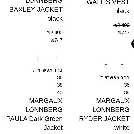
LONNBERG
WALLIS VEST
BAXLEY JACKET
black
black
₪
2,490
₪
2,490
₪
747
₪
747
בחר אפשרויות
בחר אפשרויות
36
38
36
40
38
MARGAUX
MARGAUX
LONNBERG
LONNBERG
PAULA Dark Green
RYDER JACKET
Jacket
white