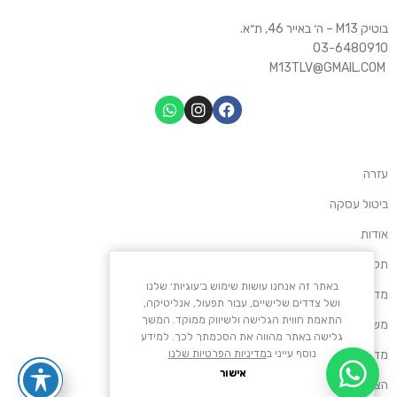
בוטיק M13 – ה׳ באייר 46, ת״א.
03-6480910
M13TLV@GMAIL.COM
עזרה
ביטול עסקה
אודות
תקנון אתר M13
באתר זה אנחנו עושות שימוש ב׳עוגיות׳ שלנו
מדיניות החזרות
ושל צדדים שלישיים, עבור תפעול, אנליטיקה,
התאמת חווית הגלישה ולשיווק ממוקד. המשך
משלוחים ותשלומים
גלישה באתר מהווה את הסכמתך לכך. למידע
מדיניות פרטיות
נוסף עייני ב
מדיניות הפרטיות שלנו
אישור
הצהרת נגישות