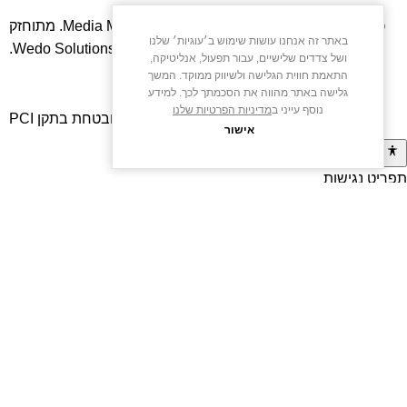
כל הזכויות שמורות – M13. פותח על ידי
Media Maven
. מתוחזק
באתר זה אנחנו עושות שימוש ב׳עוגיות׳ שלנו
על ידי
Wedo Solutions
.
ושל צדדים שלישיים, עבור תפעול, אנליטיקה,
התאמת חווית הגלישה ולשיווק ממוקד. המשך
גלישה באתר מהווה את הסכמתך לכך. למידע
נוסף עייני ב
מדיניות הפרטיות שלנו
הקנייה באתר מאובטחת בתקן PCI
אישור
תפריט נגישות
close
keyboard
פתיחה
ניווט מקלדת
וסגירה
visibility_off
ביטול אנימציות / הבהובים
של
nights_stay
תפריט
Contrast
הנגישות
format_size
הגדלת טקסט
text_fields
הקטנת טקסט