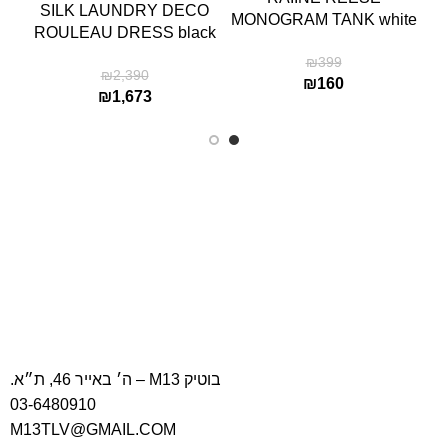
SILK LAUNDRY DECO
MONOGRAM TANK white
ROULEAU DRESS black
₪
399
₪
2,390
₪
160
₪
1,673
בוטיק M13 – ה׳ באייר 46, ת״א.
03-6480910
M13TLV@GMAIL.COM