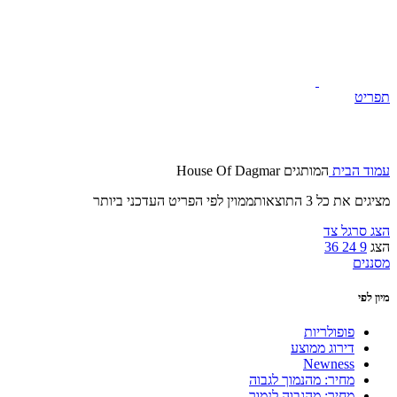
תפריט
עמוד הבית
המותגים
House Of Dagmar
מציגים את כל ⁦3⁩ התוצאות
ממוין לפי הפריט העדכני ביותר
הצג סרגל צד
הצג
9
24
36
מסננים
מיון לפי
פופולריות
דירוג ממוצע
Newness
מחיר: מהנמוך לגבוה
מחיר: מהגבוה לנמוך