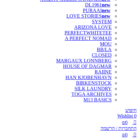
DL1961
PURAAI
LOVE STORIES
SYSTEM
ARIZONA LOVE
PERFECTWHITETEE
A PERFECT NOMAD
MOU
BB/LA
CLOSED
MARGAUX LONNBERG
HOUSE OF DAGMAR
RAIINE
HAN KJOBENHAVN
BIRKENSTOCK
SILK LAUNDRY
TOGA ARCHIVES
M13 BASICS
חיפוש
Wishlist
0
₪
0
התחברות / הרשמה
₪
0