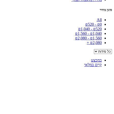
סינון מחיר
All
₪
520
-
₪
0
₪
1,040
-
₪
520
₪
1,560
-
₪
1,040
₪
2,080
-
₪
1,560
+
₪
2,080
במבצע
קיים במלאי