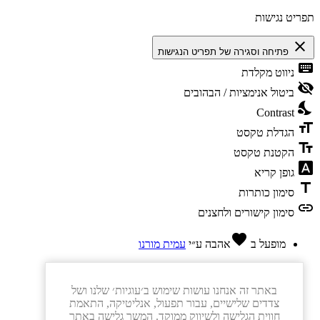
תפריט נגישות
close
פתיחה וסגירה של תפריט הנגישות
keyboard
ניווט מקלדת
visibility_off
ביטול אנימציות / הבהובים
nights_stay
Contrast
format_size
הגדלת טקסט
text_fields
הקטנת טקסט
font_download
גופן קריא
title
סימון כותרות
link
סימון קישורים ולחצנים
favorite
מופעל ב
אהבה
ע״י
עמית מורנו
באתר זה אנחנו עושות שימוש ב׳עוגיות׳ שלנו ושל
צדדים שלישיים, עבור תפעול, אנליטיקה, התאמת
חווית הגלישה ולשיווק ממוקד. המשך גלישה באתר