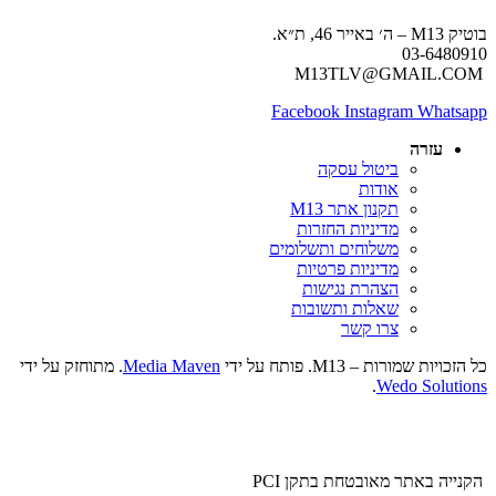
בוטיק M13 – ה׳ באייר 46, ת״א.
03-6480910
M13TLV@GMAIL.COM
Facebook
Instagram
Whatsapp
עזרה
ביטול עסקה
אודות
תקנון אתר M13
מדיניות החזרות
משלוחים ותשלומים
מדיניות פרטיות
הצהרת נגישות
שאלות ותשובות
צרו קשר
כל הזכויות שמורות – M13. פותח על ידי
Media Maven
. מתוחזק על ידי
.
Wedo Solutions
הקנייה באתר מאובטחת בתקן PCI