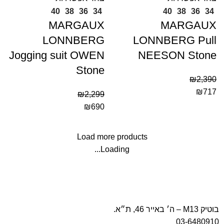
40
38
36
34
40
38
36
34
MARGAUX
MARGAUX
LONNBERG
LONNBERG Pull
Jogging suit OWEN
NEESON Stone
Stone
₪
2,390
₪
717
₪
2,299
₪
690
Load more products
Loading...
בוטיק M13 – ה׳ באייר 46, ת״א.
03-6480910