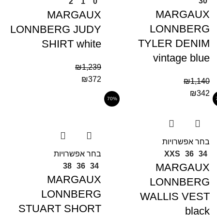
30
2
1
0
MARGAUX
MARGAUX
LONNBERG
LONNBERG JUDY
TYLER DENIM
SHIRT white
vintage blue
₪
1,239
₪
372
₪
1,140
₪
342
70%
בחר אפשרויות
בחר אפשרויות
XXS
36
34
MARGAUX
38
36
34
MARGAUX
LONNBERG
LONNBERG
WALLIS VEST
STUART SHORT
black