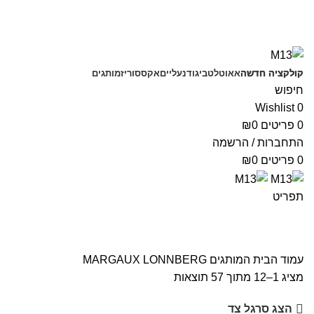
משלוחים חינם בקנייה מעל 350 ₪
קולקציה חדשה
אאוטלט
ביגוד
נעליים
אקססוריז
מותגים
חיפוש
Wishlist
0
0
פריטים
0
₪
התחברות / הרשמה
0
פריטים
0
₪
תפריט
עמוד הבית
המותגים
MARGAUX LONNBERG
מציג 1–12 מתוך 57 תוצאות
הצג סרגל צד