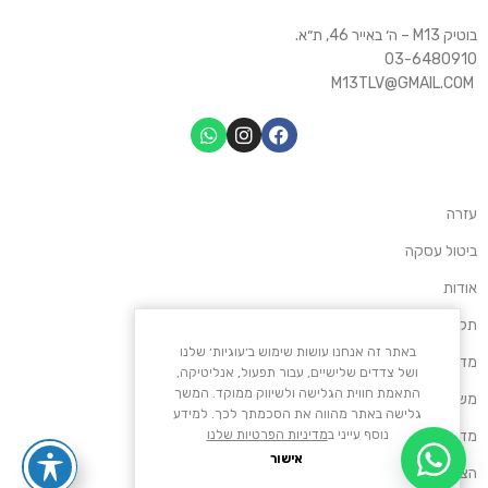
בוטיק M13 – ה׳ באייר 46, ת״א.
03-6480910
M13TLV@GMAIL.COM
עזרה
ביטול עסקה
אודות
תקנון אתר M13
באתר זה אנחנו עושות שימוש ב׳עוגיות׳ שלנו
מדיניות החזרות
ושל צדדים שלישיים, עבור תפעול, אנליטיקה,
התאמת חווית הגלישה ולשיווק ממוקד. המשך
משלוחים ותשלומים
גלישה באתר מהווה את הסכמתך לכך. למידע
מדיניות פרטיות
נוסף עייני ב
מדיניות הפרטיות שלנו
אישור
הצהרת נגישות