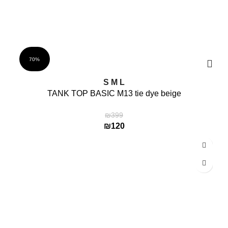
70%
S
M
L
TANK TOP BASIC M13 tie dye beige
₪
399
₪
120