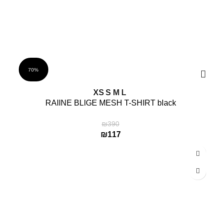
70%
XS
S
M
L
RAIINE BLIGE MESH T-SHIRT black
₪
390
₪
117