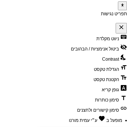
תפריט נגישות
close
keyboard
פתיחה
ניווט מקלדת
וסגירה
visibility_off
ביטול אנימציות / הבהובים
של
nights_stay
תפריט
Contrast
הנגישות
format_size
הגדלת טקסט
text_fields
הקטנת טקסט
font_download
גופן קריא
title
סימון כותרות
link
סימון קישורים ולחצנים
favorite
אהבה
מופעל ב
ע״י
עמית מורנו