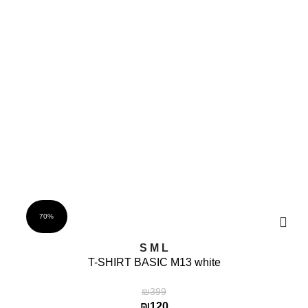
70%
S
M
L
T-SHIRT BASIC M13 white
₪
399
₪
120