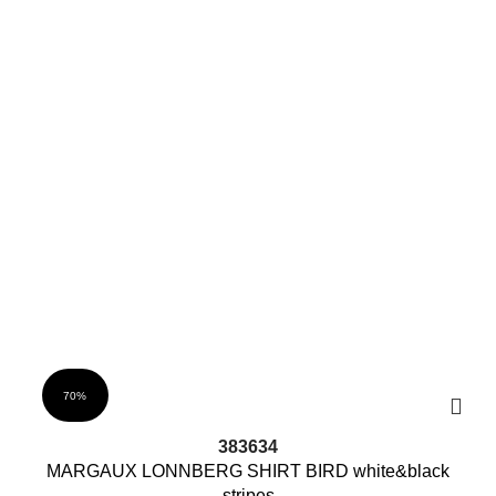
70%
38
36
34
MARGAUX LONNBERG SHIRT BIRD white&black
stripes