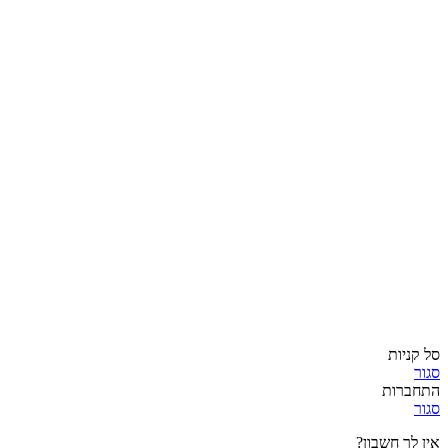
סל קניות
סגור
התחברות
סגור
אין לך חשבון?