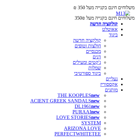
משלוחים חינם בקנייה מעל 350 ₪
משלוחים חינם בקנייה מעל 350₪
קולקציה חדשה
אאוטלט
ביגוד
קולקציה חדשה
חולצות וטופים
מכנסיים
דנים
ג'קטים ומעילים
שמלות
ביגוד ספורטיבי
נעליים
אקססוריז
מותגים
THE KOOPLES
ACIENT GREEK SANDALS
DL1961
PURAAI
LOVE STORIES
SYSTEM
ARIZONA LOVE
PERFECTWHITETEE