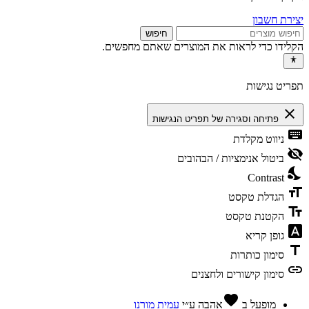
יצירת חשבון
חיפוש
הקלידו כדי לראות את המוצרים שאתם מחפשים.
תפריט נגישות
close
פתיחה וסגירה של תפריט הנגישות
keyboard
ניווט מקלדת
visibility_off
ביטול אנימציות / הבהובים
nights_stay
Contrast
format_size
הגדלת טקסט
text_fields
הקטנת טקסט
font_download
גופן קריא
title
סימון כותרות
link
סימון קישורים ולחצנים
favorite
מופעל ב
אהבה
ע״י
עמית מורנו