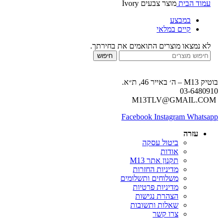
עמוד הבית
מוצר צבעים
Ivory
במבצע
קיים במלאי
לא נמצאו מוצרים התואמים את בחירתך.
חיפוש
בוטיק M13 – ה׳ באייר 46, ת״א.
03-6480910
M13TLV@GMAIL.COM
Facebook
Instagram
Whatsapp
עזרה
ביטול עסקה
אודות
תקנון אתר M13
מדיניות החזרות
משלוחים ותשלומים
מדיניות פרטיות
הצהרת נגישות
שאלות ותשובות
צרו קשר