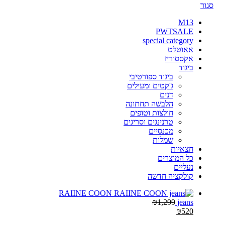
סגור
M13
PWTSALE
special category
אאוטלט
אקססוריז
ביגוד
ביגוד ספורטיבי
ג'קטים ומעילים
דנים
הלבשה תחתונה
חולצות וטופים
טרנינגים וסריגים
מכנסיים
שמלות
חצאיות
כל המוצרים
נעליים
קולקציה חדשה
RAIINE COON
₪
1,299
jeans
₪
520