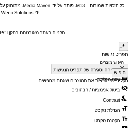
כל הזכויות שמורות – M13. פותח על ידי
Media Maven
. מתוחזק על
ידי
Wedo Solutions
.
הקנייה באתר מאובטחת בתקן PCI
תפריט נגישות
close
פתיחה וסגירה של תפריט הנגישות
חיפוש
keyboard
ניווט מקלדת
הקלידו כדי לראות את המוצרים שאתם מחפשים.
visibility_off
ביטול אנימציות / הבהובים
nights_stay
Contrast
format_size
הגדלת טקסט
text_fields
הקטנת טקסט