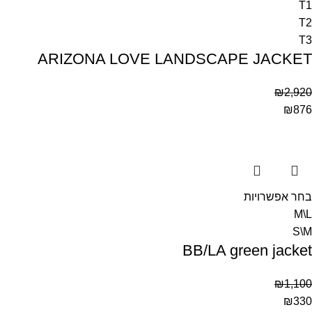
T1
T2
T3
ARIZONA LOVE LANDSCAPE JACKET
₪
2,920
₪
876
בחר אפשרויות
M\L
S\M
BB/LA green jacket
₪
1,100
₪
330