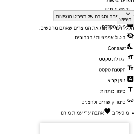
תפריט נגישות
close
פתיחה וסגירה של תפריט הנגישות
חיפוש
keyboard
ניווט מקלדת
הקלידו כדי לראות את המוצרים שאתם מחפשים.
visibility_off
ביטול אנימציות / הבהובים
nights_stay
Contrast
format_size
הגדלת טקסט
text_fields
הקטנת טקסט
font_download
גופן קריא
title
סימון כותרות
link
סימון קישורים ולחצנים
favorite
מופעל ב
אהבה
ע״י
עמית מורנו