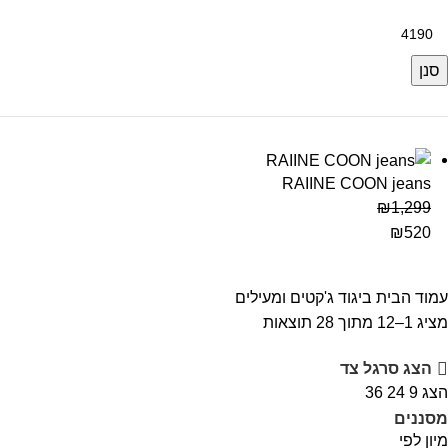
ינימלי
חיר
קסימלי
סנן
RAIINE COON jeans
₪
1,299
₪
520
עמוד הבית
ביגוד
ג'קטים ומעילים
ממוין
מציג 1–12 מתוך 28 תוצאות
לפי
הצג סרגל צד
דירוג
הצג
9
24
36
ממוצע
מסננים
מיון לפי