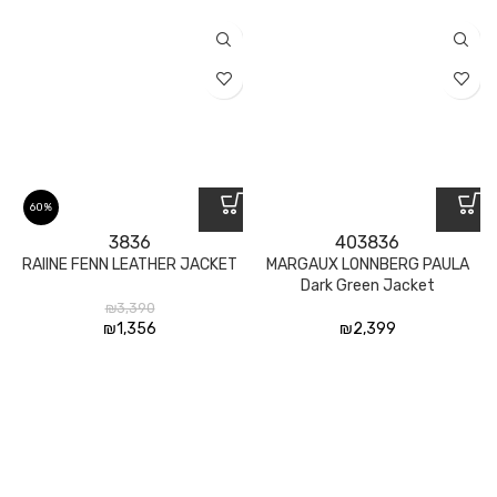
60%
38
36
40
38
36
RAIINE FENN LEATHER JACKET
MARGAUX LONNBERG PAULA
Dark Green Jacket
₪
3,390
₪
1,356
₪
2,399