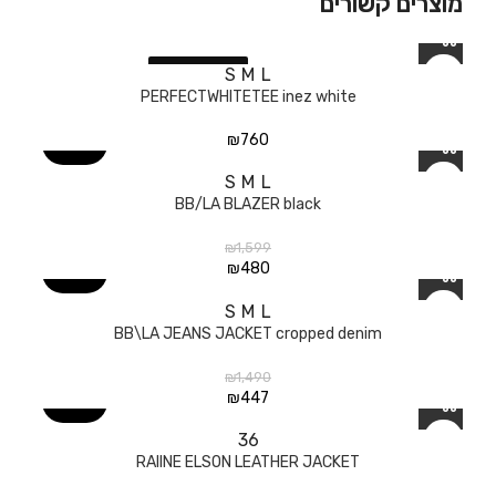
מוצרים קשורים
SOLD OUT
S
M
L
PERFECTWHITETEE inez white
₪
760
70%
S
M
L
BB/LA BLAZER black
₪
1,599
₪
480
70%
S
M
L
BB\LA JEANS JACKET cropped denim
₪
1,490
₪
447
60%
36
RAIINE ELSON LEATHER JACKET