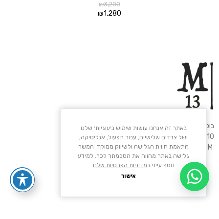
₪
3,200
₪
1,280
בוטיק M13 – ה׳ באייר 46, ת״א.
באתר זה אנחנו עושות שימוש ב׳עוגיות׳ שלנו
03-6480910
ושל צדדים שלישיים, עבור תפעול, אנליטיקה,
התאמת חווית הגלישה ולשיווק ממוקד. המשך
M13TLV@GMAIL.COM
גלישה באתר מהווה את הסכמתך לכך. למידע
נוסף עייני ב
מדיניות הפרטיות שלנו
אישור
עזרה