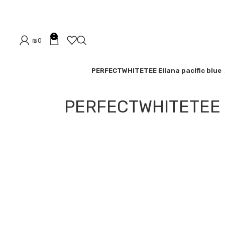
0
₪
0
PERFECTWHITETEE Eliana pacific blue
PERFECTWHITETEE El