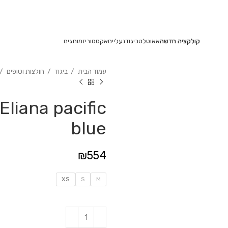
משלוחים חינם בקנייה מעל 350₪
קולקציה חדשה
אאוטלט
ביגוד
נעליים
אקססוריז
מותגים
עמוד הבית
ביגוד
חולצות וטופים
iana pacific
blue
₪
554
XS
S
M