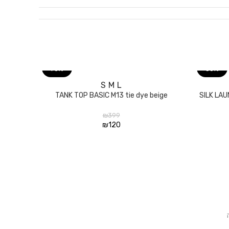
70%
30%
S
M
L
בחר אפשרויות
TANK TOP BASIC M13 tie dye beige
SILK LA
₪
399
₪
120