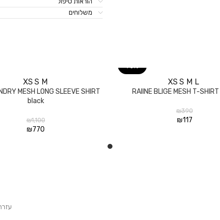
הוראות טיפול
משלוחים
70%
XS
S
M
XS
S
M
L
בחר אפשרויות
UNDRY MESH LONG SLEEVE SHIRT
RAIINE BLIGE MESH T-SHIRT 
black
₪
390
₪
117
₪
1,100
₪
770
עזרה