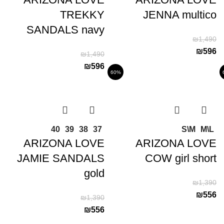
TREKKY
JENNA multico
SANDALS navy
₪
1,490
₪
596
₪
1,490
₪
596
60%
40
39
38
37
S\M
M\L
ARIZONA LOVE
ARIZONA LOVE
JAMIE SANDALS
COW girl short
gold
₪
1,390
₪
556
₪
1,390
₪
556