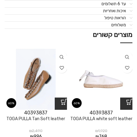
עד 6 תשלומים
איכות ואחריות
הוראות טיפול
משלוחים
מוצרים קשורים
60%
60%
40
39
38
37
40
39
38
37
TOGA PULLA Tan Soft leather
TOGA PULLA white soft leather
₪
2,490
₪
1,920
₪
996
₪
768