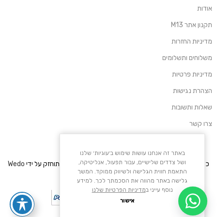
אודות
תקנון אתר M13
מדיניות החזרות
משלוחים ותשלומים
מדיניות פרטיות
הצהרת נגישות
שאלות ותשובות
צרו קשר
באתר זה אנחנו עושות שימוש ב׳עוגיות׳ שלנו
ושל צדדים שלישיים, עבור תפעול, אנליטיקה,
כל הזכויות שמורות – M13. פותח על ידי
Media Maven
. מתוחזק על ידי
Wedo
התאמת חווית הגלישה ולשיווק ממוקד. המשך
.
Solutions
גלישה באתר מהווה את הסכמתך לכך. למידע
נוסף עייני ב
מדיניות הפרטיות שלנו
אישור
הקנייה באתר מאובטחת בתקן PCI