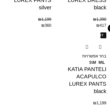
LUREX PANTS
LUREX DRESS
silver
black
₪
1,199
₪
1,390
₪
360
₪
417
SOLD OUT
בחר אפשרויות
S\M
M\L
KATIA PANTELI
ACAPULCO
LUREX PANTS
black
₪
1,199