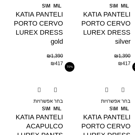
S\M
M\L
S\M
M\L
KATIA PANTELI
KATIA PANTELI
PORTO CERVO
PORTO CERVO
LUREX DRESS
LUREX DRESS
gold
silver
₪
1,390
₪
1,390
₪
417
₪
417
70%
בחר אפשרויות
בחר אפשרויות
S\M
M\L
S\M
M\L
KATIA PANTELI
KATIA PANTELI
ACAPULCO
PORTO CERVO