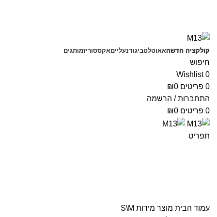
משלוחים חינם בקנייה מעל 350 ₪
קולקציה חדשה
אאוטלט
ביגוד
נעליים
אקססוריז
מותגים
חיפוש
Wishlist
0
0
פריטים
0
₪
התחברות / הרשמה
0
פריטים
0
₪
תפריט
S\M
עמוד הבית
מוצר מידות
S\M