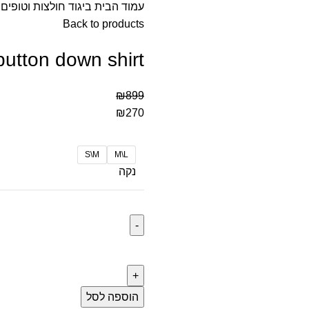
עמוד הבית
ביגוד
חולצות וטופים
Back to products
utton down shirt
₪
899
₪
270
S\M
M\L
נקה
הוספה לסל