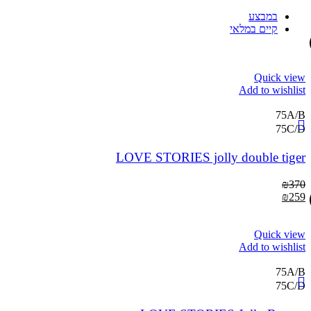
במבצע
קיים במלאי
Quick view
Add to wishlist
75A/B
75C/D
LOVE STORIES jolly double tiger
₪
370
₪
259
Quick view
Add to wishlist
75A/B
75C/D