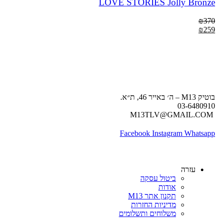
LOVE STORIES Jolly Bronze
₪
370
₪
259
בוטיק M13 – ה׳ באייר 46, ת״א.
03-6480910
M13TLV@GMAIL.COM
Facebook
Instagram
Whatsapp
עזרה
ביטול עסקה
אודות
תקנון אתר M13
מדיניות החזרות
משלוחים ותשלומים