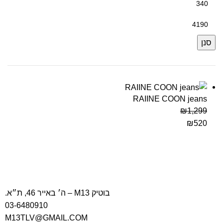
סנן
RAIINE COON jeans
₪
1,299
₪
520
בוטיק M13 – ה׳ באייר 46, ת״א.
03-6480910
M13TLV@GMAIL.COM