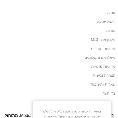
עזרה
ביטול עסקה
אודות
תקנון אתר M13
מדיניות החזרות
משלוחים ותשלומים
מדיניות פרטיות
הצהרת נגישות
שאלות ותשובות
צרו קשר
באתר זה אנחנו עושות שימוש ב׳עוגיות׳ שלנו
כל הזכויות שמורות – M13. פותח על ידי
Media Maven
. מתוחזק
ושל צדדים שלישיים, עבור תפעול, אנליטיקה,