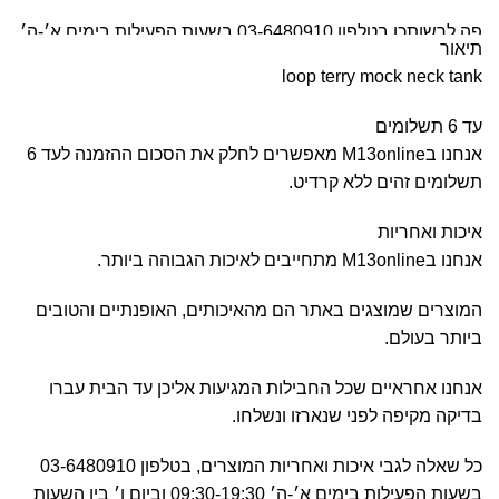
פה לרשותכן בטלפון 03-6480910 בשעות הפעילות בימים א׳-ה׳
תיאור
09:30-20:00 וביום ו׳ בין השעות 09:00-15:00.
loop terry mock neck tank
וכן, מעבר לשעות הפעילות בלחצן הWhatsAPP.
עד 6 תשלומים
אנחנו בM13online מאפשרים לחלק את הסכום ההזמנה לעד 6
תשלומים זהים ללא קרדיט.
איכות ואחריות
אנחנו בM13online מתחייבים לאיכות הגבוהה ביותר.
המוצרים שמוצגים באתר הם מהאיכותים, האופנתיים והטובים
ביותר בעולם.
אנחנו אחראיים שכל החבילות המגיעות אליכן עד הבית עברו
בדיקה מקיפה לפני שנארזו ונשלחו.
כל שאלה לגבי איכות ואחריות המוצרים, בטלפון 03-6480910
בשעות הפעילות בימים א׳-ה׳ 09:30-19:30 וביום ו׳ בין השעות