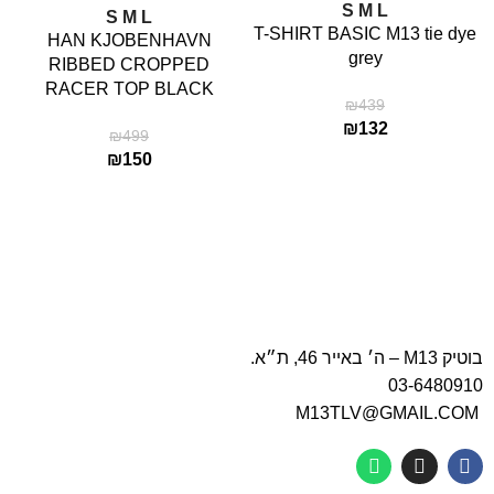
S
M
L
למעט ימי שישי, ערבי חגים ומועדים, וימי שבת וחגים
S
M
L
T-SHIRT BASIC M13 tie dye
HAN KJOBENHAVN
ומועדים).
grey
RIBBED CROPPED
RACER TOP BLACK
₪
439
₪
132
₪
499
₪
150
בוטיק M13 – ה׳ באייר 46, ת״א.
03-6480910
M13TLV@GMAIL.COM