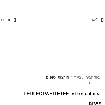
משלוחים חינם בקנייה מעל 350 ₪
Click to enlarge
0
0
₪
תפריט
עמוד הבית
ביגוד
חולצות וטופים
PERFECTWHITETEE esther oatmeal
₪
359