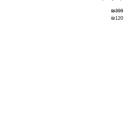
₪
399
₪
120