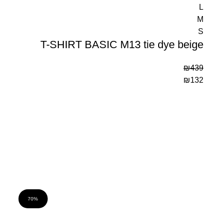
L
M
S
T-SHIRT BASIC M13 tie dye beige
₪
439
₪
132
70%