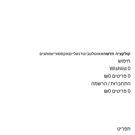
משלוחים חינם בקנייה מעל 350 ₪
קולקציה חדשה
אאוטלט
ביגוד
נעליים
אקססוריז
מותגים
חיפוש
Wishlist
0
0
פריטים
0
₪
התחברות / הרשמה
0
פריטים
0
₪
תפריט