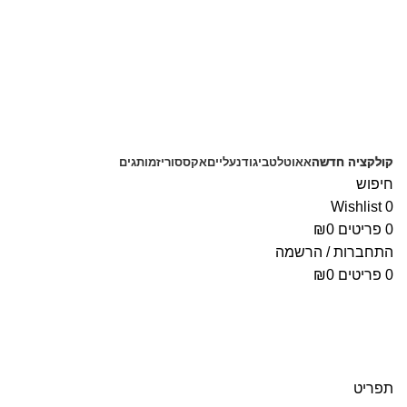
משלוחים חינם בקנייה מעל 350 ₪
קולקציה חדשה
אאוטלט
ביגוד
נעליים
אקססוריז
מותגים
חיפוש
Wishlist
0
0
פריטים
0
₪
התחברות / הרשמה
0
פריטים
0
₪
תפריט