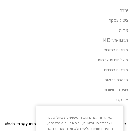
עזרה
ביטול עסקה
אודות
תקנון אתר M13
מדיניות החזרות
משלוחים ותשלומים
מדיניות פרטיות
הצהרת נגישות
שאלות ותשובות
צרו קשר
באתר זה אנחנו עושות שימוש ב׳עוגיות׳ שלנו
ושל צדדים שלישיים, עבור תפעול, אנליטיקה,
כל הזכויות שמורות – M13. פותח על ידי
Media Maven
. מתוחזק על ידי
Wedo
התאמת חווית הגלישה ולשיווק ממוקד. המשך
.
Solutions