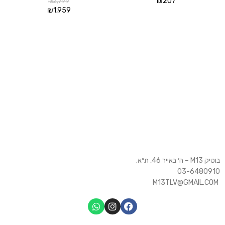
₪
207
₪
2,799
₪
1,959
בוטיק M13 – ה׳ באייר 46, ת״א.
03-6480910
M13TLV@GMAIL.COM