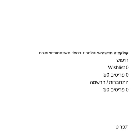
משלוחים חינם בקנייה מעל 350 ₪
קולקציה חדשה
אאוטלט
ביגוד
נעליים
אקססוריז
מותגים
חיפוש
Wishlist
0
0
פריטים
0
₪
התחברות / הרשמה
0
פריטים
0
₪
תפריט