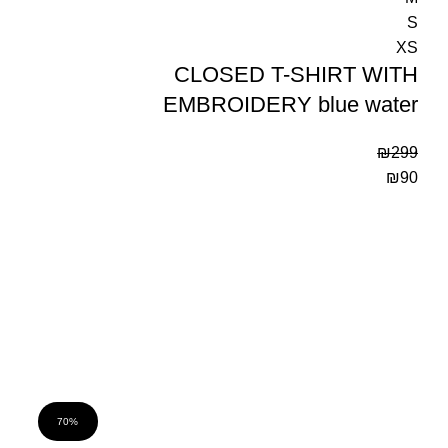
S
XS
CLOSED T-SHIRT WITH
EMBROIDERY blue water
₪
299
₪
90
70%