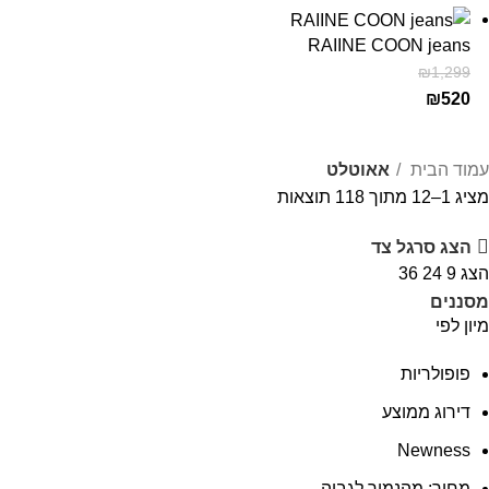
RAIINE COON jeans
₪
1,299
₪
520
עמוד הבית
אאוטלט
ממוין
מציג 1–12 מתוך 118 תוצאות
לפי
הצג סרגל צד
מחיר:
הצג
9
24
36
מהזול
מסננים
ליקר
מיון לפי
פופולריות
דירוג ממוצע
Newness
מחיר: מהנמוך לגבוה