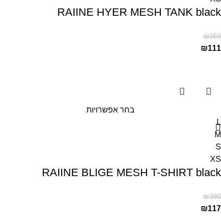
RAIINE HYER MESH TANK black
₪
369
₪
111
בחר אפשרויות
L
M
S
XS
RAIINE BLIGE MESH T-SHIRT black
₪
390
₪
117