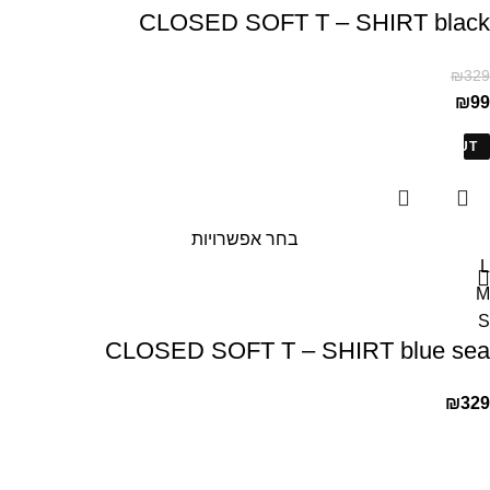
CLOSED SOFT T – SHIRT black
₪
329
₪
99
SOLD OUT
בחר אפשרויות
L
M
S
CLOSED SOFT T – SHIRT blue sea
₪
329