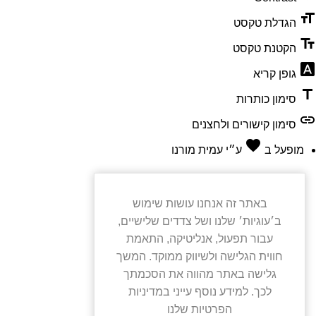
הנגישות
format_size
הגדלת טקסט
text_fields
הקטנת טקסט
font_download
גופן קריא
title
סימון כותרות
link
סימון קישורים ולחצנים
favorite
אהבה
מופעל ב
ע״י
עמית מורנו
באתר זה אנחנו עושות שימוש
ב׳עוגיות׳ שלנו ושל צדדים שלישיים,
עבור תפעול, אנליטיקה, התאמת
חווית הגלישה ולשיווק ממוקד. המשך
גלישה באתר מהווה את הסכמתך
לכך. למידע נוסף עייני ב
מדיניות
הפרטיות שלנו