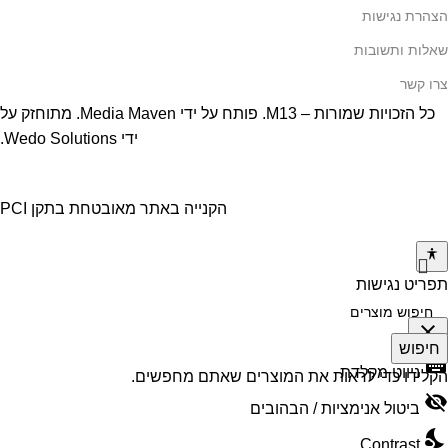
הצהרת נגישות
שאלות ותשובות
צרו קשר
כל הזכויות שמורות – M13. פותח על ידי
Media Maven
. מתוחזק על
ידי
Wedo Solutions
.
הקנייה באתר מאובטחת בתקן PCI
תפריט נגישות
close
חיפוש
keyboard
פתיחה
ניווט מקלדת
הקלידו כדי לראות את המוצרים שאתם מחפשים.
וסגירה
visibility_off
ביטול אנימציות / הבהובים
של
nights_stay
תפריט
Contrast