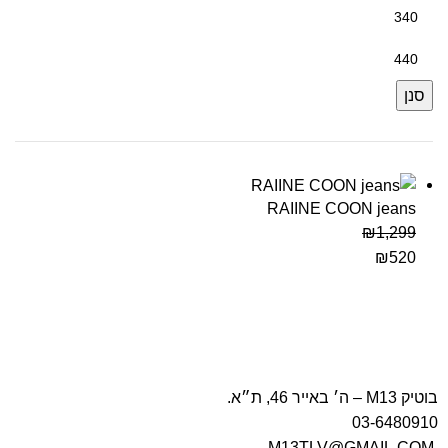
סנן
RAIINE COON jeans
₪
1,299
₪
520
בוטיק M13 – ה׳ באייר 46, ת״א.
03-6480910
M13TLV@GMAIL.COM