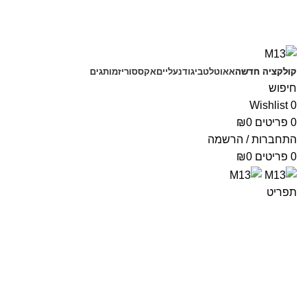
משלוחים חינם בקנייה מעל 350 ₪
קולקציה חדשה
אאוטלט
ביגוד
נעליים
אקססוריז
מותגים
חיפוש
Wishlist
0
0
פריטים
0
₪
התחברות / הרשמה
0
פריטים
0
₪
תפריט
M13