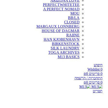
ARIZONA LOVE
PERFECTWHITETEE
A PERFECT NOMAD
MOU
BB/LA
CLOSED
MARGAUX LONNBERG
HOUSE OF DAGMAR
RAIINE
HAN KJOBENHAVN
BIRKENSTOCK
SILK LAUNDRY
TOGA ARCHIVES
M13 BASICS
חיפוש
Wishlist
0
0
פריטים
0
₪
התחברות / הרשמה
0
פריטים
0
₪
תפריט