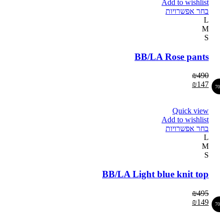
Add to wishlist
בחר אפשרויות
L
M
S
BB/LA Rose pants
₪
490
₪
147
7
Quick view
Add to wishlist
בחר אפשרויות
L
M
S
BB/LA Light blue knit top
₪
495
₪
149
7