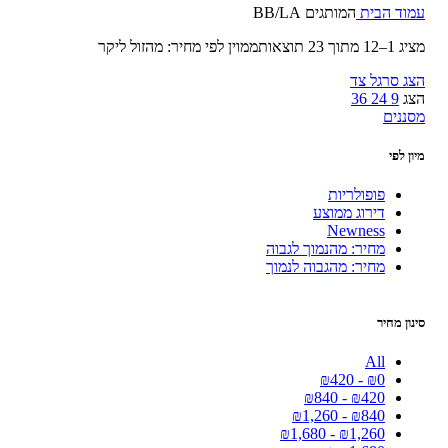
עמוד הבית
המותגים
BB/LA
מציג 1–12 מתוך 23 תוצאות
ממוין לפי מחיר: מהזול ליקר
הצג סרגל צד
הצג
9
24
36
מסננים
מיון לפי
פופולריות
דירוג ממוצע
Newness
מחיר: מהנמוך לגבוה
מחיר: מהגבוה לנמוך
סינון מחיר
All
₪
420
-
₪
0
₪
840
-
₪
420
₪
1,260
-
₪
840
₪
1,680
-
₪
1,260