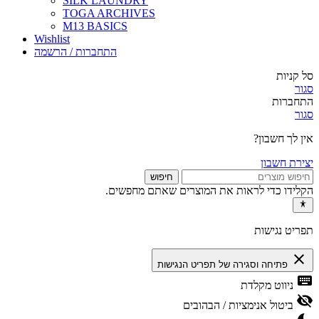
SILK LAUNDRY
TOGA ARCHIVES
M13 BASICS
Wishlist
התחברות / הרשמה
סל קניות
סגור
התחברות
סגור
אין לך חשבון?
יצירת חשבון
חיפוש
הקלידו כדי לראות את המוצרים שאתם מחפשים.
תפריט נגישות
close
פתיחה וסגירה של תפריט הנגישות
keyboard
ניווט מקלדת
visibility_off
ביטול אנימציות / הבהובים