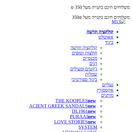
משלוחים חינם בקנייה מעל 350 ₪
משלוחים חינם בקנייה מעל 350₪
קולקציה חדשה
אאוטלט
ביגוד
קולקציה חדשה
חולצות וטופים
מכנסיים
דנים
ג'קטים ומעילים
שמלות
ביגוד ספורטיבי
נעליים
אקססוריז
מותגים
THE KOOPLES
ACIENT GREEK SANDALS
DL1961
PURAAI
LOVE STORIES
SYSTEM