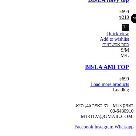
₪
699
₪
210
7
SOLD OUT
Quick view
Add to wishlist
בחר אפשרויות
S/M
M\L
BB/LA AMI TOP
₪
699
Load more products
Loading...
בוטיק M13 – ה׳ באייר 46, ת״א.
03-6480910
M13TLV@GMAIL.COM
Facebook
Instagram
Whatsapp