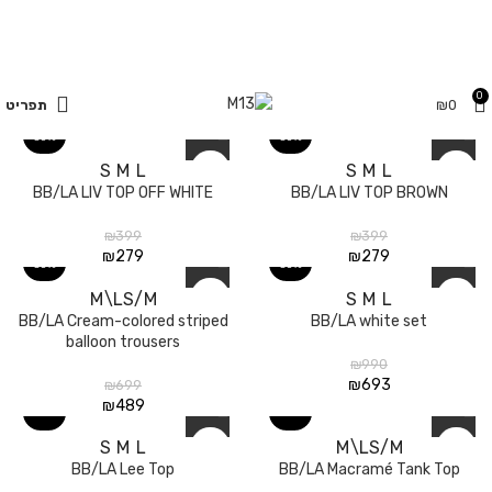
משלוחים חינם בקנייה מעל 350 ₪
0
עמוד הבית
המותגים
BB/LA
מסננים
0
₪
תפריט
30%
30%
S
M
L
S
M
L
BB/LA LIV TOP OFF WHITE
BB/LA LIV TOP BROWN
₪
399
₪
399
₪
279
₪
279
30%
30%
M\L
S/M
S
M
L
BB/LA Cream-colored striped
BB/LA white set
balloon trousers
₪
990
₪
693
₪
699
₪
489
70%
30%
S
M
L
M\L
S/M
BB/LA Lee Top
BB/LA Macramé Tank Top