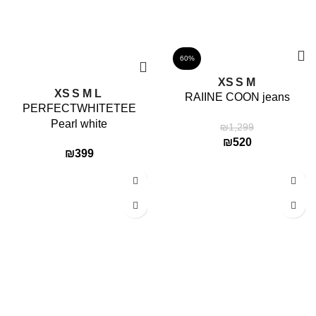
60%
XS
S
M
XS
S
M
L
RAIINE COON jeans
PERFECTWHITETEE
Pearl white
₪
1,299
₪
520
₪
399