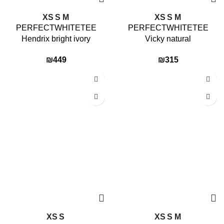
XS
S
M
XS
S
M
PERFECTWHITETEE
PERFECTWHITETEE
Hendrix bright ivory
Vicky natural
₪
449
₪
315
XS
S
XS
S
M