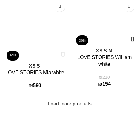
30%
XS
S
M
30%
LOVE STORIES William
white
XS
S
LOVE STORIES Mia white
₪
220
₪
154
₪
590
Load more products