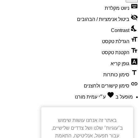
keyboard
פתיחה
ניווט מקלדת
וסגירה
visibility_off
ביטול אנימציות / הבהובים
של
nights_stay
תפריט
Contrast
הנגישות
format_size
הגדלת טקסט
text_fields
הקטנת טקסט
font_download
גופן קריא
title
סימון כותרות
link
סימון קישורים ולחצנים
favorite
אהבה
מופעל ב
ע״י
עמית מורנו
באתר זה אנחנו עושות שימוש
ב׳עוגיות׳ שלנו ושל צדדים שלישיים,
עבור תפעול, אנליטיקה, התאמת