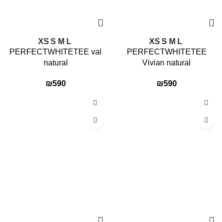
XS
S
M
L
XS
S
M
L
PERFECTWHITETEE val
PERFECTWHITETEE
natural
Vivian natural
₪
590
₪
590