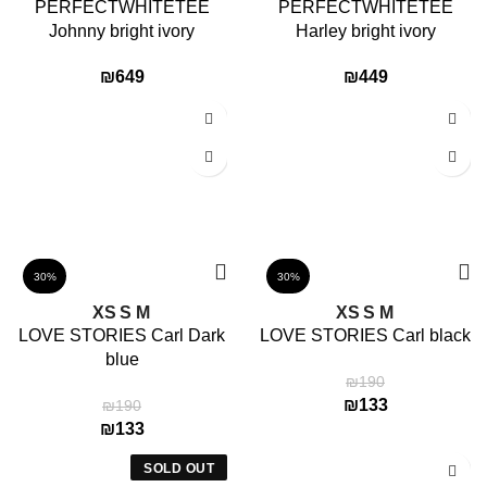
PERFECTWHITETEE
PERFECTWHITETEE
Johnny bright ivory
Harley bright ivory
₪
649
₪
449
30%
30%
XS
S
M
XS
S
M
LOVE STORIES Carl Dark
LOVE STORIES Carl black
blue
₪
190
₪
133
₪
190
₪
133
SOLD OUT