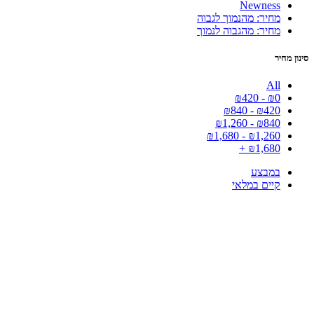
Newness
מחיר: מהנמוך לגבוה
מחיר: מהגבוה לנמוך
סינון מחיר
All
₪
420
-
₪
0
₪
840
-
₪
420
₪
1,260
-
₪
840
₪
1,680
-
₪
1,260
+
₪
1,680
במבצע
קיים במלאי