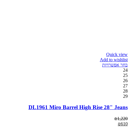
Quick view
Add to wishlist
בחר אפשרויות
24
25
26
27
28
29
DL1961 Miro Barrel High Rise 28" Jeans
₪
1,220
₪
610