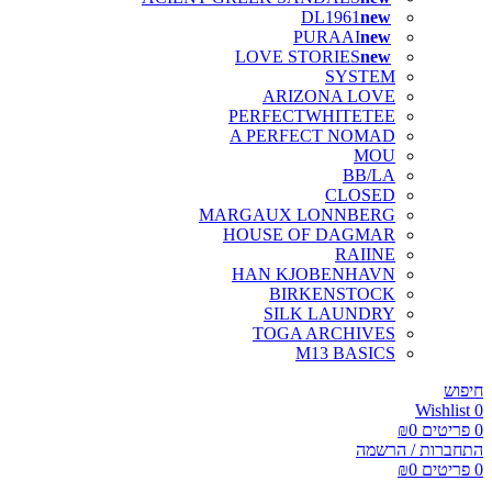
DL1961
PURAAI
LOVE STORIES
SYSTEM
ARIZONA LOVE
PERFECTWHITETEE
A PERFECT NOMAD
MOU
BB/LA
CLOSED
MARGAUX LONNBERG
HOUSE OF DAGMAR
RAIINE
HAN KJOBENHAVN
BIRKENSTOCK
SILK LAUNDRY
TOGA ARCHIVES
M13 BASICS
חיפוש
Wishlist
0
0
פריטים
0
₪
התחברות / הרשמה
0
פריטים
0
₪