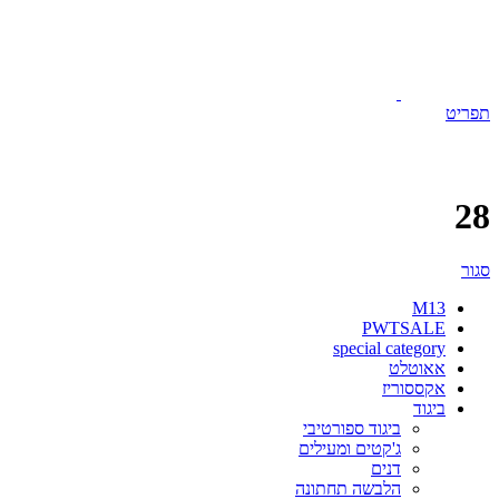
תפריט
28
סגור
M13
PWTSALE
special category
אאוטלט
אקססוריז
ביגוד
ביגוד ספורטיבי
ג'קטים ומעילים
דנים
הלבשה תחתונה