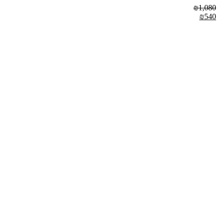
₪
1,080
₪
540