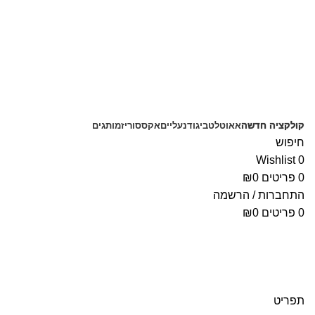
משלוחים חינם בקנייה מעל 350 ₪
קולקציה חדשה
אאוטלט
ביגוד
נעליים
אקססוריז
מותגים
חיפוש
Wishlist
0
0
פריטים
0
₪
התחברות / הרשמה
0
פריטים
0
₪
תפריט