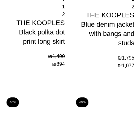
1
2
THE KOOPLES
2
THE KOOPLES
Blue denim jacket
Black polka dot
with bangs and
print long skirt
studs
₪
1,490
₪
1,795
₪
894
₪
1,077
40%
40%