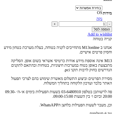
OS
מידות
נקה
כמות
של
הוספה לסל
RAIINE
Add to wishlist
LE
קנייה בטוחה
CLUB
SUNGLASSES
אנחנו ב M13online מתחייבים לקניה בטוחה, בעלת מערכת בטחון מידע
SMOKE
וחסיון פרטים אישיים.
M13 אינה אוספת מידע אודות כרטיסי אשראי בשום אופן. הסליקה
מתבצעת באופן בטוח במערכות חיצוניות, בטוחות ובהתאם לתקנים
הנדרשים בחוק לרבות תקני pci.
מסירת הפרטים וביצוע התשלום מאשרת שימוש בהם לצרכי תפעול
האתר בלבד ועדכון הלקוחה בתהליך המשלוח.
פה לרשותכן בטלפון 03-6480910 בשעות הפעילות בימים א׳-ה׳ 09:30-
20:00 וביום ו׳ בין השעות 09:00-15:00.
וכן, מעבר לשעות הפעילות בלחצן הWhatsAPP.
עד 6 תשלומים