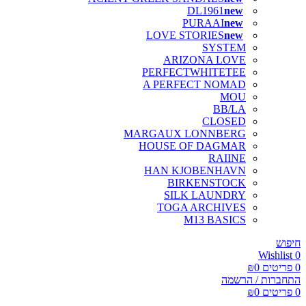
DL1961
PURAAI
LOVE STORIES
SYSTEM
ARIZONA LOVE
PERFECTWHITETEE
A PERFECT NOMAD
MOU
BB/LA
CLOSED
MARGAUX LONNBERG
HOUSE OF DAGMAR
RAIINE
HAN KJOBENHAVN
BIRKENSTOCK
SILK LAUNDRY
TOGA ARCHIVES
M13 BASICS
חיפוש
Wishlist
0
0
פריטים
0
₪
התחברות / הרשמה
0
פריטים
0
₪