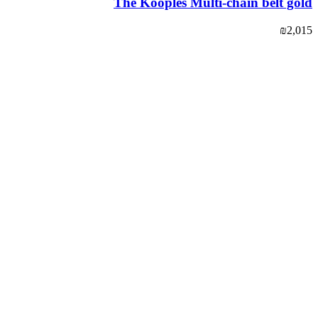
The Kooples Multi-chain belt gold
₪
2,015