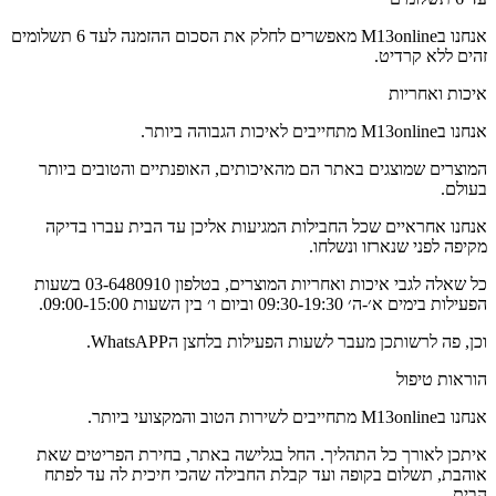
אנחנו בM13online מאפשרים לחלק את הסכום ההזמנה לעד 6 תשלומים
זהים ללא קרדיט.
איכות ואחריות
אנחנו בM13online מתחייבים לאיכות הגבוהה ביותר.
המוצרים שמוצגים באתר הם מהאיכותים, האופנתיים והטובים ביותר
בעולם.
אנחנו אחראיים שכל החבילות המגיעות אליכן עד הבית עברו בדיקה
מקיפה לפני שנארזו ונשלחו.
כל שאלה לגבי איכות ואחריות המוצרים, בטלפון 03-6480910 בשעות
הפעילות בימים א׳-ה׳ 09:30-19:30 וביום ו׳ בין השעות 09:00-15:00.
וכן, פה לרשותכן מעבר לשעות הפעילות בלחצן הWhatsAPP.
הוראות טיפול
אנחנו בM13online מתחייבים לשירות הטוב והמקצועי ביותר.
איתכן לאורך כל התהליך. החל בגלישה באתר, בחירת הפריטים שאת
אוהבת, תשלום בקופה ועד קבלת החבילה שהכי חיכית לה עד לפתח
הבית.