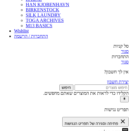
HAN KJOBENHAVN
BIRKENSTOCK
SILK LAUNDRY
TOGA ARCHIVES
M13 BASICS
Wishlist
התחברות / הרשמה
סל קניות
סגור
התחברות
סגור
אין לך חשבון?
יצירת חשבון
חיפוש
הקלידו כדי לראות את המוצרים שאתם מחפשים.
תפריט נגישות
close
פתיחה וסגירה של תפריט הנגישות
keyboard