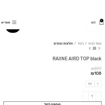
משלוחים חינם בקנייה מעל 350 ₪
0
0
₪
תפריט
Click to enlarge
88%
עמוד הבית
ביגוד
חולצות וטופים
RAIINE AIRD TOP black
₪
899
₪
108
XS
S
הוספה לסל