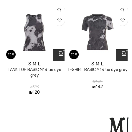
70%
70%
S
M
L
S
M
L
TANK TOP BASIC M13 tie dye
T-SHIRT BASIC M13 tie dye grey
grey
₪
439
₪
132
₪
399
₪
120