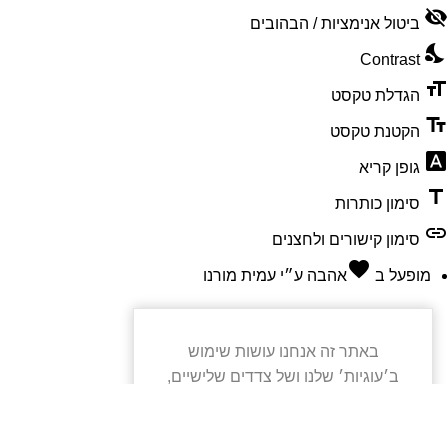
visibility_off
ביטול אנימציות / הבהובים
nights_stay
Contrast
format_size
הגדלת טקסט
text_fields
הקטנת טקסט
font_download
גופן קריא
title
סימון כותרות
link
סימון קישורים ולחצנים
favorite
מופעל ב
אהבה
ע״י
עמית מורנו
באתר זה אנחנו עושות שימוש
ב׳עוגיות׳ שלנו ושל צדדים שלישיים,
עבור תפעול, אנליטיקה, התאמת
חווית הגלישה ולשיווק ממוקד. המשך