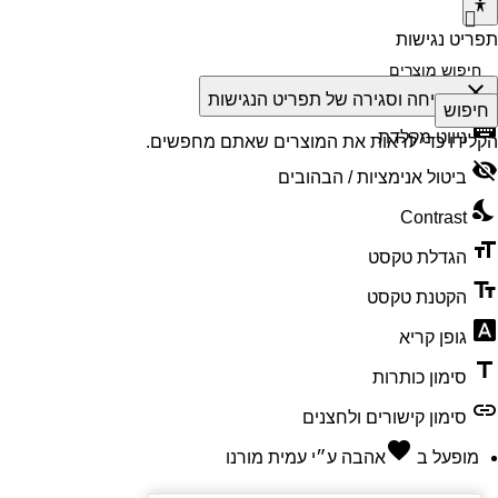
תפריט נגישות
close
פתיחה וסגירה של תפריט הנגישות
חיפוש
keyboard
ניווט מקלדת
הקלידו כדי לראות את המוצרים שאתם מחפשים.
visibility_off
ביטול אנימציות / הבהובים
nights_stay
Contrast
format_size
הגדלת טקסט
text_fields
הקטנת טקסט
font_download
גופן קריא
title
סימון כותרות
link
סימון קישורים ולחצנים
favorite
מופעל ב
אהבה
ע״י
עמית מורנו