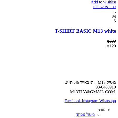
Add to wishlist
בחר אפשרויות
L
M
S
T-SHIRT BASIC M13 white
₪
399
₪
120
בוטיק M13 – ה׳ באייר 46, ת״א.
03-6480910
M13TLV@GMAIL.COM
Facebook
Instagram
Whatsapp
עזרה
ביטול עסקה