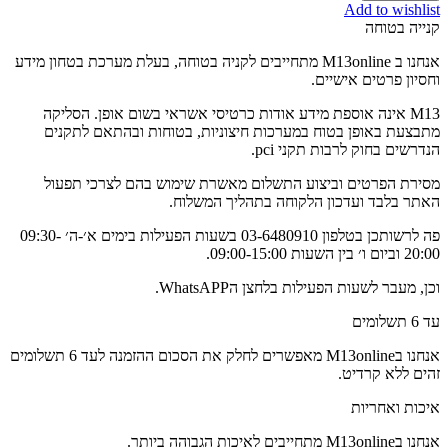
Add to wishlist
קנייה בטוחה
אנחנו ב M13online מתחייבים לקניה בטוחה, בעלת מערכת בטחון מידע
וחסיון פרטים אישיים.
M13 אינה אוספת מידע אודות כרטיסי אשראי בשום אופן. הסליקה
מתבצעת באופן בטוח במערכות חיצוניות, בטוחות ובהתאם לתקנים
הנדרשים בחוק לרבות תקני pci.
מסירת הפרטים וביצוע התשלום מאשרת שימוש בהם לצרכי תפעול
האתר בלבד ועדכון הלקוחה בתהליך המשלוח.
פה לרשותכן בטלפון 03-6480910 בשעות הפעילות בימים א׳-ה׳ 09:30-
20:00 וביום ו׳ בין השעות 09:00-15:00.
וכן, מעבר לשעות הפעילות בלחצן הWhatsAPP.
עד 6 תשלומים
אנחנו בM13online מאפשרים לחלק את הסכום ההזמנה לעד 6 תשלומים
זהים ללא קרדיט.
איכות ואחריות
אנחנו בM13online מתחייבים לאיכות הגבוהה ביותר.