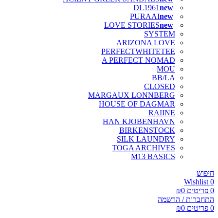
DL1961
PURAAI
LOVE STORIES
SYSTEM
ARIZONA LOVE
PERFECTWHITETEE
A PERFECT NOMAD
MOU
BB/LA
CLOSED
MARGAUX LONNBERG
HOUSE OF DAGMAR
RAIINE
HAN KJOBENHAVN
BIRKENSTOCK
SILK LAUNDRY
TOGA ARCHIVES
M13 BASICS
חיפוש
Wishlist
0
0
פריטים
0
₪
התחברות / הרשמה
0
פריטים
0
₪