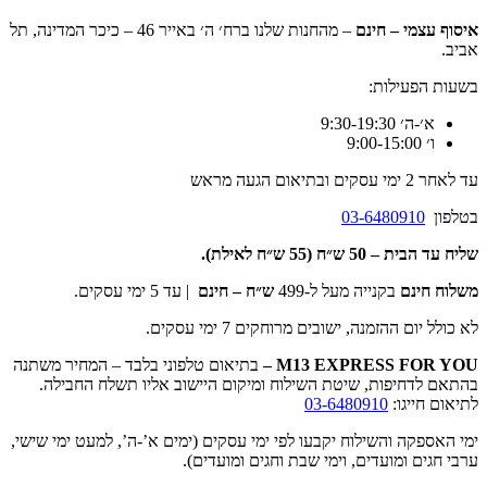
איסוף עצמי – חינם
– מהחנות שלנו ברח׳ ה׳ באייר 46 – כיכר המדינה, תל
אביב.
בשעות הפעילות:
א׳-ה׳ 9:30-19:30
ו׳ 9:00-15:00
עד לאחר 2 ימי עסקים ובתיאום הגעה מראש
בטלפון
03-6480910
שליח עד הבית –
50 ש״ח (55 ש״ח לאילת).
משלוח חינם
בקנייה מעל ל-499
ש״ח – חינם
| עד 5 ימי עסקים.
לא כולל יום ההזמנה, ישובים מרוחקים 7 ימי עסקים.
M13 EXPRESS FOR YOU
–
בתיאום טלפוני בלבד – המחיר משתנה
בהתאם לדחיפות, שיטת השילוח ומיקום היישוב אליו תשלח החבילה.
לתיאום חייגו:
03-6480910
ימי האספקה והשילוח יקבעו לפי ימי עסקים (ימים א’-ה’, למעט ימי שישי,
ערבי חגים ומועדים, וימי שבת וחגים ומועדים).