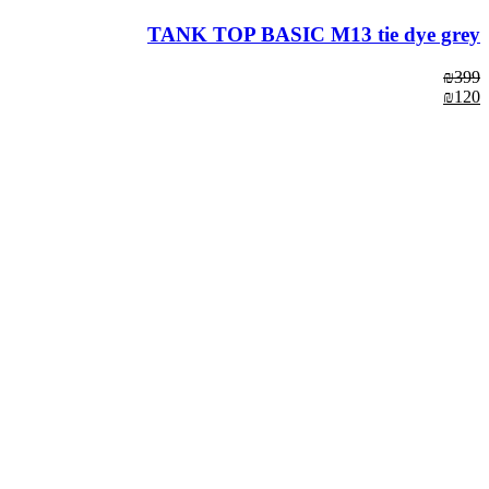
TANK TOP BASIC M13 tie dye grey
₪
399
₪
120