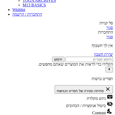
TOGA ARCHIVES
M13 BASICS
Wishlist
התחברות / הרשמה
סל קניות
סגור
התחברות
סגור
אין לך חשבון?
יצירת חשבון
חיפוש
הקלידו כדי לראות את המוצרים שאתם מחפשים.
תפריט נגישות
close
פתיחה וסגירה של תפריט הנגישות
keyboard
ניווט מקלדת
visibility_off
ביטול אנימציות / הבהובים
nights_stay
Contrast