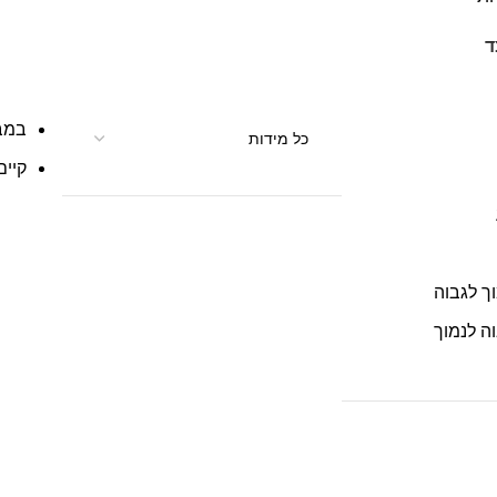
ד
במב
קיים
ך לגבוה
ה לנמוך