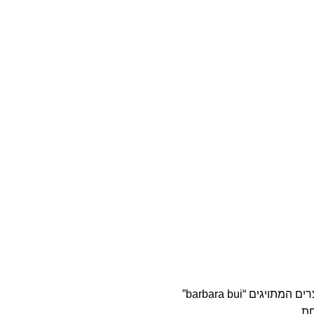
משלוחים חינם בקנייה מעל 350₪
ם המתויגים “barbara bui”
חת