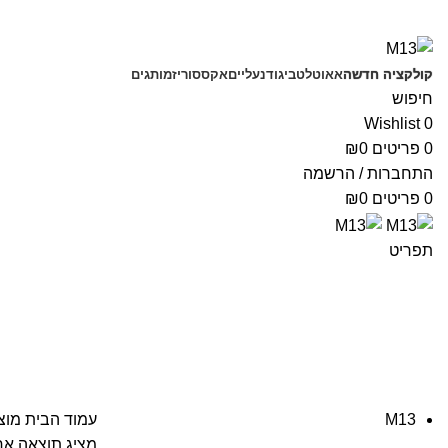
קולקציה חדשה
אאוטלט
ביגוד
נעליים
אקססוריז
מותגים
חיפוש
Wishlist
0
0
פריטים
0
₪
התחברות / הרשמה
0
פריטים
0
₪
תפריט
barbara bui
M13
עמוד הבית
מוצרי
מציג תוצאה א