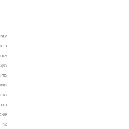
עזרה
ביטו
אודו
תקנון
מדינ
משלו
מדינ
הצהר
שאלו
צרו 