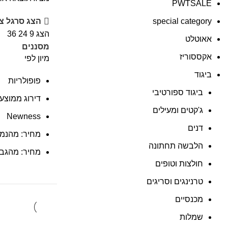
PWTSALE
special category
הצג סרגל צ
הצג
9
24
36
אאוטלט
מסננים
אקססוריז
מיון לפי
ביגוד
פופולריות
ביגוד ספורטיבי
דירוג ממוצע
ג'קטים ומעילים
Newness
דנים
מחיר: מהנמו
הלבשה תחתונה
מחיר: מהגבו
חולצות וטופים
טרנינגים וסריגים
מכנסיים
שמלות