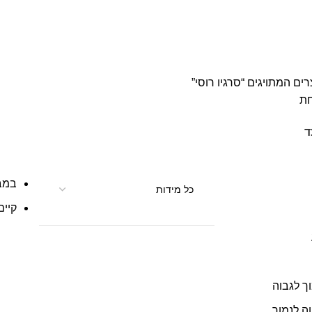
ים המתויגים “סרגיו רוסי”
חת
ד
במב
קיים
ך לגבוה
ה לנמוך