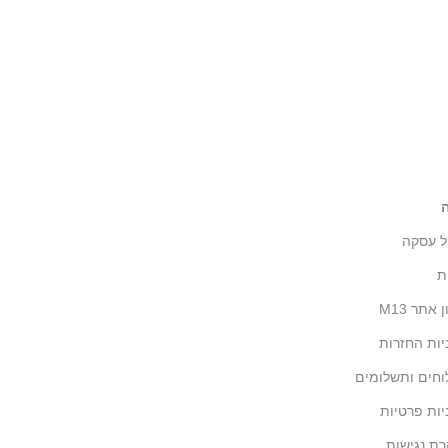
ל עסקה
ת
 אתר M13
יות החזרות
חים ותשלומים
יות פרטיות
ת נגישות