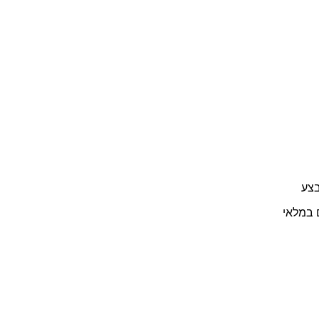
צע
 במלאי