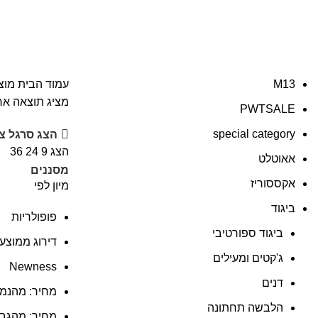
סרגיו רוסי
M13
עמוד הבית
מוצר
מציג תוצאה א
PWTSALE
special category
הצג סרגל צ
הצג
9
24
36
אאוטלט
מסננים
אקססוריז
מיון לפי
ביגוד
פופולריות
ביגוד ספורטיבי
דירוג ממוצע
ג'קטים ומעילים
Newness
דנים
מחיר: מהנמו
הלבשה תחתונה
מחיר: מהגבו