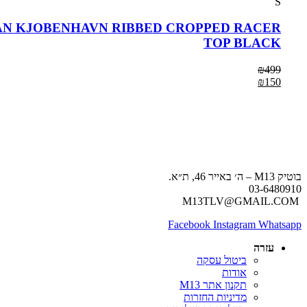
S
N KJOBENHAVN RIBBED CROPPED RACER
TOP BLACK
₪
499
₪
150
בוטיק M13 – ה׳ באייר 46, ת״א.
03-6480910
M13TLV@GMAIL.COM
Facebook
Instagram
Whatsapp
עזרה
ביטול עסקה
אודות
תקנון אתר M13
מדיניות החזרות