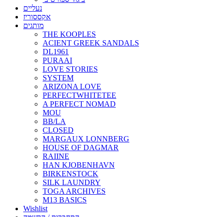
נעליים
אקססוריז
מותגים
THE KOOPLES
ACIENT GREEK SANDALS
DL1961
PURAAI
LOVE STORIES
SYSTEM
ARIZONA LOVE
PERFECTWHITETEE
A PERFECT NOMAD
MOU
BB/LA
CLOSED
MARGAUX LONNBERG
HOUSE OF DAGMAR
RAIINE
HAN KJOBENHAVN
BIRKENSTOCK
SILK LAUNDRY
TOGA ARCHIVES
M13 BASICS
Wishlist