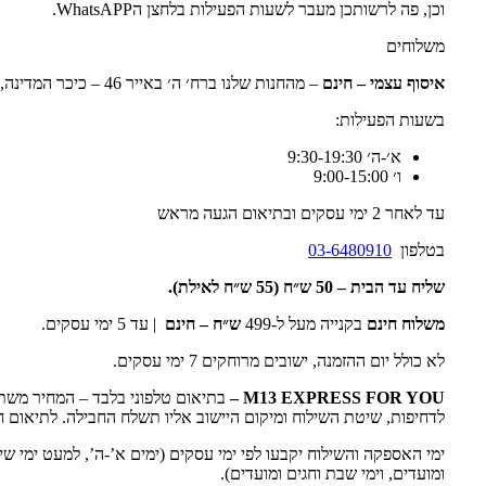
וכן, פה לרשותכן מעבר לשעות הפעילות בלחצן הWhatsAPP.
משלוחים
איסוף עצמי – חינם
– מהחנות שלנו ברח׳ ה׳ באייר 46 – כיכר המדינה, תל אביב.
בשעות הפעילות:
א׳-ה׳ 9:30-19:30
ו׳ 9:00-15:00
עד לאחר 2 ימי עסקים ובתיאום הגעה מראש
בטלפון
03-6480910
שליח עד הבית –
50 ש״ח (55 ש״ח לאילת).
משלוח חינם
בקנייה מעל ל-499
ש״ח – חינם
| עד 5 ימי עסקים.
לא כולל יום ההזמנה, ישובים מרוחקים 7 ימי עסקים.
M13 EXPRESS FOR YOU
–
בתיאום טלפוני בלבד – המחיר מש
לדחיפות, שיטת השילוח ומיקום היישוב אליו תשלח החבילה. לתיאום חי
ימי האספקה והשילוח יקבעו לפי ימי עסקים (ימים א’-ה’, למעט ימי שי
ומועדים, וימי שבת וחגים ומועדים).