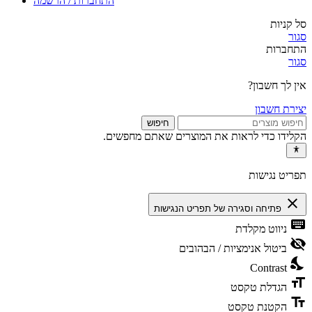
התחברות / הרשמה
סל קניות
סגור
התחברות
סגור
אין לך חשבון?
יצירת חשבון
חיפוש
הקלידו כדי לראות את המוצרים שאתם מחפשים.
תפריט נגישות
close
פתיחה וסגירה של תפריט הנגישות
keyboard
ניווט מקלדת
visibility_off
ביטול אנימציות / הבהובים
nights_stay
Contrast
format_size
הגדלת טקסט
text_fields
הקטנת טקסט