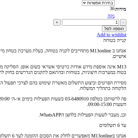
36
מידות
נקה
כמות
של
הוספה לסל
VINTAGE
Add to wishlist
-
קנייה בטוחה
SERGIO
ROSSI
אנחנו ב M13online מתחייבים לקניה בטוחה, בעלת מערכת בטחון
GODIVA
אישיים.
M13 אינה אוספת מידע אודות כרטיסי אשראי בשום אופן. הסליקה 
בטוח במערכות חיצוניות, בטוחות ובהתאם לתקנים הנדרשים בחוק לרבות 
מסירת הפרטים וביצוע התשלום מאשרת שימוש בהם לצרכי תפעול הא
הלקוחה בתהליך המשלוח.
השעות 09:00-15:00.
וכן, מעבר לשעות הפעילות בלחצן הWhatsAPP.
עד 6 תשלומים
אנחנו בM13online מאפשרי