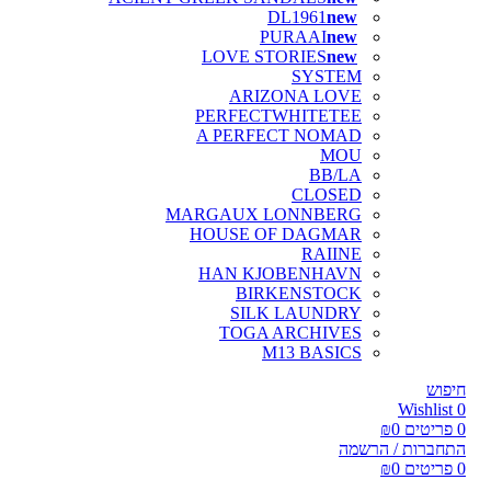
DL1961
PURAAI
LOVE STORIES
SYSTEM
ARIZONA LOVE
PERFECTWHITETEE
A PERFECT NOMAD
MOU
BB/LA
CLOSED
MARGAUX LONNBERG
HOUSE OF DAGMAR
RAIINE
HAN KJOBENHAVN
BIRKENSTOCK
SILK LAUNDRY
TOGA ARCHIVES
M13 BASICS
חיפוש
Wishlist
0
0
פריטים
0
₪
התחברות / הרשמה
0
פריטים
0
₪