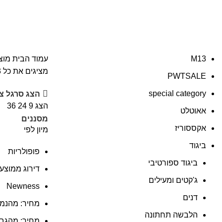
נעלי וינטג׳
M13
עמוד הבית
מוצר
מציגים את כל ⁦3⁩ התוצאות
PWTSALE
special category
הצג סרגל צ
הצג
9
24
36
אאוטלט
מסננים
אקססוריז
מיון לפי
ביגוד
פופולריות
ביגוד ספורטיבי
דירוג ממוצע
ג'קטים ומעילים
Newness
דנים
מחיר: מהנמו
הלבשה תחתונה
מחיר: מהגבו