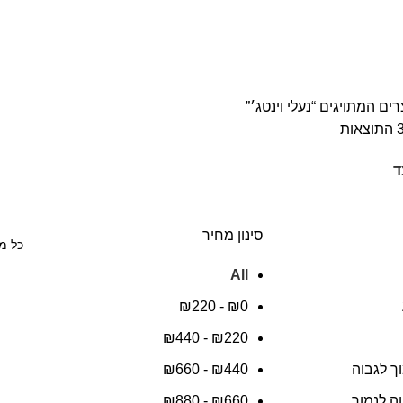
ים המתויגים “נעלי וינטג׳”
ד
סינון מחיר
All
₪
220
-
₪
0
₪
440
-
₪
220
ך לגבוה
440
₪
-
660
₪
ה לנמוך
660
₪
-
880
₪