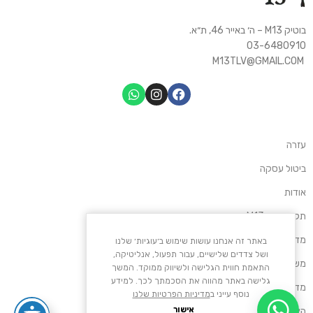
בוטיק M13 – ה׳ באייר 46, ת״א.
03-6480910
M13TLV@GMAIL.COM
עזרה
ביטול עסקה
אודות
תקנון אתר M13
מדיניות החזרות
באתר זה אנחנו עושות שימוש ב׳עוגיות׳ שלנו
ושל צדדים שלישיים, עבור תפעול, אנליטיקה,
משלוחים ותשלומים
התאמת חווית הגלישה ולשיווק ממוקד. המשך
גלישה באתר מהווה את הסכמתך לכך. למידע
מדיניות פרטיות
נוסף עייני ב
מדיניות הפרטיות שלנו
אישור
הצהרת נגישות