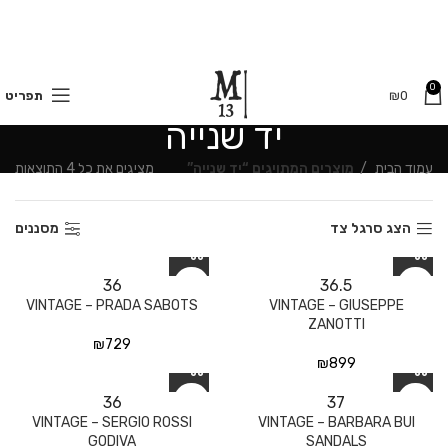
משלוחים חינם בקנייה מעל 350 ₪
0
0
₪
תפריט
יד שנייה
עמוד הבית
מוצרים המתויגים “יד שנייה”
מציגים את כל ⁦4⁩ התוצאות
הצג סרגל צד
מסננים
36
36.5
VINTAGE – PRADA SABOTS
VINTAGE – GIUSEPPE
ZANOTTI
₪
729
₪
899
36
37
VINTAGE – SERGIO ROSSI
VINTAGE – BARBARA BUI
GODIVA
SANDALS