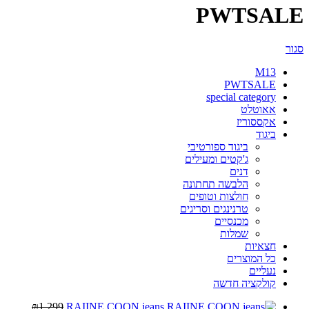
PWTSALE
סגור
M13
PWTSALE
special category
אאוטלט
אקססוריז
ביגוד
ביגוד ספורטיבי
ג'קטים ומעילים
דנים
הלבשה תחתונה
חולצות וטופים
טרנינגים וסריגים
מכנסיים
שמלות
חצאיות
כל המוצרים
נעליים
קולקציה חדשה
₪
1,299
RAIINE COON jeans