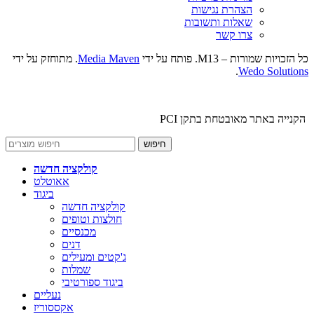
הצהרת נגישות
שאלות ותשובות
צרו קשר
כל הזכויות שמורות – M13. פותח על ידי
Media Maven
. מתוחזק על ידי
.
Wedo Solutions
הקנייה באתר מאובטחת בתקן PCI
חיפוש
קולקציה חדשה
אאוטלט
ביגוד
קולקציה חדשה
חולצות וטופים
מכנסיים
דנים
ג'קטים ומעילים
שמלות
ביגוד ספורטיבי
נעליים
אקססוריז