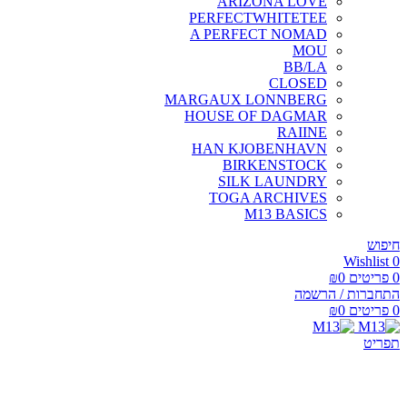
ARIZONA LOVE
PERFECTWHITETEE
A PERFECT NOMAD
MOU
BB/LA
CLOSED
MARGAUX LONNBERG
HOUSE OF DAGMAR
RAIINE
HAN KJOBENHAVN
BIRKENSTOCK
SILK LAUNDRY
TOGA ARCHIVES
M13 BASICS
חיפוש
Wishlist
0
0
פריטים
0
₪
התחברות / הרשמה
0
פריטים
0
₪
תפריט