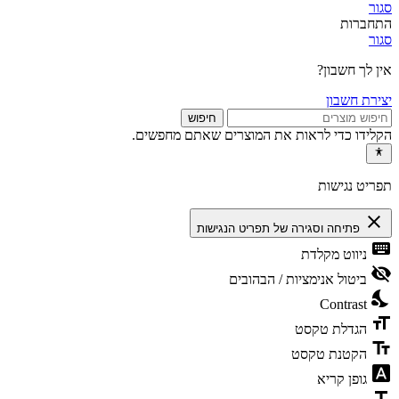
סגור
התחברות
סגור
אין לך חשבון?
יצירת חשבון
חיפוש
הקלידו כדי לראות את המוצרים שאתם מחפשים.
תפריט נגישות
close
פתיחה וסגירה של תפריט הנגישות
keyboard
ניווט מקלדת
visibility_off
ביטול אנימציות / הבהובים
nights_stay
Contrast
format_size
הגדלת טקסט
text_fields
הקטנת טקסט
font_download
גופן קריא
title