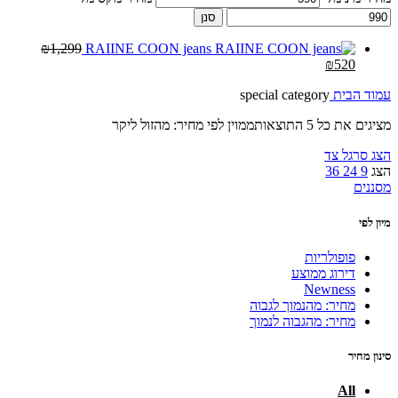
סנן
₪
1,299
RAIINE COON jeans
₪
520
עמוד הבית
special category
מציגים את כל ⁦5⁩ התוצאות
ממוין לפי מחיר: מהזול ליקר
הצג סרגל צד
הצג
9
24
36
מסננים
מיון לפי
פופולריות
דירוג ממוצע
Newness
מחיר: מהנמוך לגבוה
מחיר: מהגבוה לנמוך
סינון מחיר
All