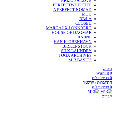
ARIZONA LOVE
PERFECTWHITETEE
A PERFECT NOMAD
MOU
BB/LA
CLOSED
MARGAUX LONNBERG
HOUSE OF DAGMAR
RAIINE
HAN KJOBENHAVN
BIRKENSTOCK
SILK LAUNDRY
TOGA ARCHIVES
M13 BASICS
חיפוש
Wishlist
0
0
פריטים
0
₪
התחברות / הרשמה
0
פריטים
0
₪
תפריט