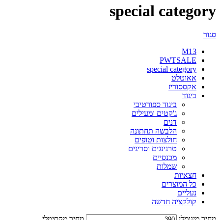
special category
סגור
M13
PWTSALE
special category
אאוטלט
אקססוריז
ביגוד
ביגוד ספורטיבי
ג'קטים ומעילים
דנים
הלבשה תחתונה
חולצות וטופים
טרנינגים וסריגים
מכנסיים
שמלות
חצאיות
כל המוצרים
נעליים
קולקציה חדשה
מחיר מינימלי
מחיר מקסימלי