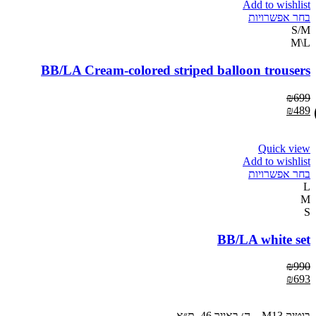
Add to wishlist
בחר אפשרויות
S/M
M\L
BB/LA Cream-colored striped balloon trousers
₪
699
₪
489
Quick view
Add to wishlist
בחר אפשרויות
L
M
S
BB/LA white set
₪
990
₪
693
בוטיק M13 – ה׳ באייר 46, ת״א.