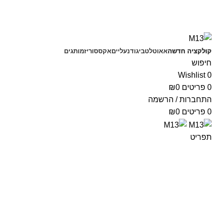
משלוחים חינם בקנייה מעל 350 ₪
קולקציה חדשה
אאוטלט
ביגוד
נעליים
אקססוריז
מותגים
חיפוש
Wishlist
0
0
פריטים
0
₪
התחברות / הרשמה
0
פריטים
0
₪
תפריט
שמלות