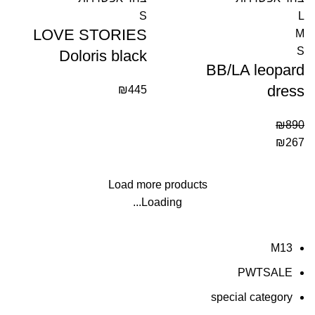
S
L
LOVE STORIES
M
S
Doloris black
BB/LA leopard
dress
₪
445
₪
890
₪
267
Load more products
Loading...
M13
PWTSALE
special category