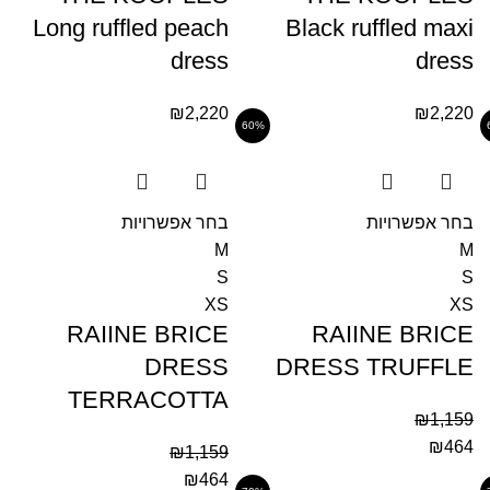
Long ruffled peach
Black ruffled maxi
dress
dress
₪
2,220
₪
2,220
60%
בחר אפשרויות
בחר אפשרויות
M
M
S
S
XS
XS
RAIINE BRICE
RAIINE BRICE
DRESS
DRESS TRUFFLE
TERRACOTTA
₪
1,159
₪
464
₪
1,159
₪
464