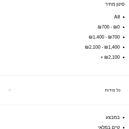
סינון מחיר
All
₪
700
-
₪
0
₪
1,400
-
₪
700
₪
2,100
-
₪
1,400
+
₪
2,100
במבצע
קיים במלאי