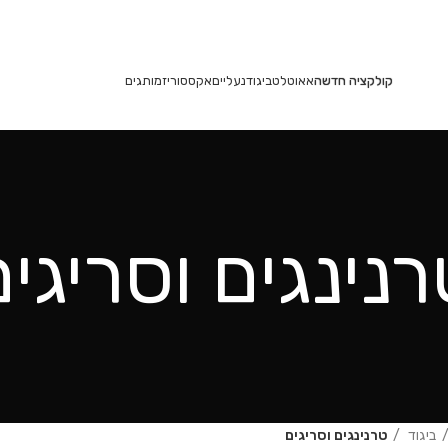
משלוחים חינם בקנייה מעל 350₪
קולקציה חדשה
אאוטלט
ביגוד
נעליים
אקססוריז
מותגים
רנינגים וסריגי
ביגוד
טרנינגים וסריגים