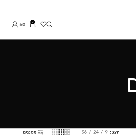
0
₪
0
ם
הצג
9
24
36
מסננים