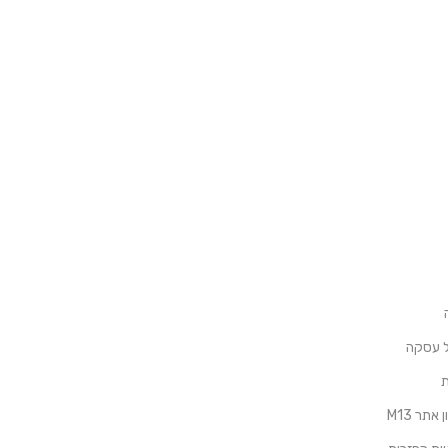
ל עסקה
ת
אתר M13