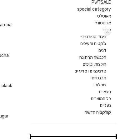
PWTSALE
special category
אאוטלט
בחר אפשרויו
אקססוריז
arcoal
ביגוד
ביגוד ספורטיבי
ג'קטים ומעילים
בחר אפשרויו
דנים
ocha
הלבשה תחתונה
חולצות וטופים
טרנינגים וסריגים
מכנסיים
בחר אפשרויו
שמלות
 black
חצאיות
כל המוצרים
נעליים
בחר אפשרויו
קולקציה חדשה
ugar