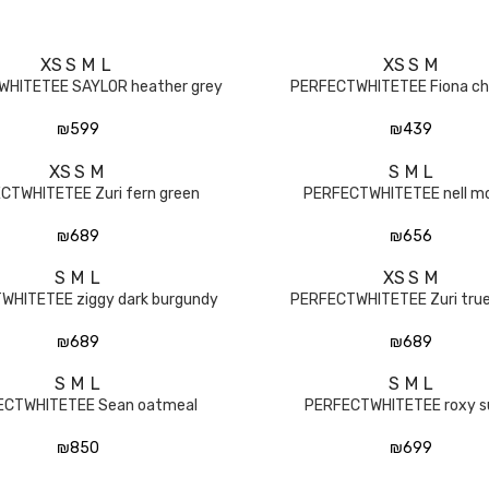
XS
S
M
L
XS
S
M
ת
בחר אפשרויות
HITETEE SAYLOR heather grey
PERFECTWHITETEE Fiona ch
₪
599
₪
439
XS
S
M
S
M
L
ת
בחר אפשרויות
CTWHITETEE Zuri fern green
PERFECTWHITETEE nell m
₪
689
₪
656
S
M
L
XS
S
M
ת
בחר אפשרויות
WHITETEE ziggy dark burgundy
PERFECTWHITETEE Zuri true
₪
689
₪
689
S
M
L
S
M
L
ת
בחר אפשרויות
ECTWHITETEE Sean oatmeal
PERFECTWHITETEE roxy s
₪
850
₪
699