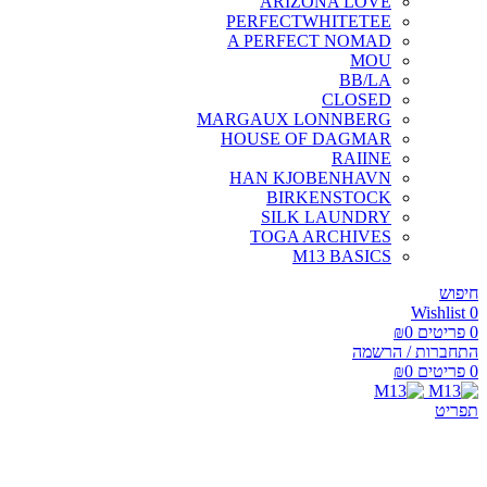
ARIZONA LOVE
PERFECTWHITETEE
A PERFECT NOMAD
MOU
BB/LA
CLOSED
MARGAUX LONNBERG
HOUSE OF DAGMAR
RAIINE
HAN KJOBENHAVN
BIRKENSTOCK
SILK LAUNDRY
TOGA ARCHIVES
M13 BASICS
חיפוש
Wishlist
0
0
פריטים
0
₪
התחברות / הרשמה
0
פריטים
0
₪
תפריט