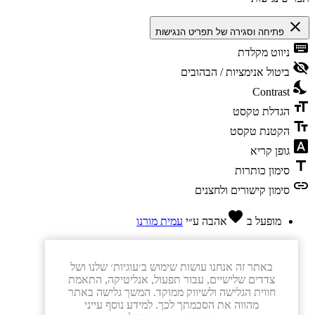
close
פתיחה וסגירה של תפריט הנגישות
keyboard
ניווט מקלדת
visibility_off
ביטול אנימציות / הבהובים
nights_stay
Contrast
format_size
הגדלת טקסט
text_fields
הקטנת טקסט
font_download
גופן קריא
title
סימון כותרות
link
סימון קישורים ולחצנים
favorite
מופעל ב
אהבה
ע״י
עמית מורנו
באתר זה אנחנו עושות שימוש ב׳עוגיות׳ שלנו ושל
צדדים שלישיים, עבור תפעול, אנליטיקה, התאמת
חווית הגלישה ולשיווק ממוקד. המשך גלישה באתר
מהווה את הסכמתך לכך. למידע נוסף עייני