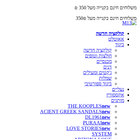
משלוחים חינם בקנייה מעל 350 ₪
משלוחים חינם בקנייה מעל 350₪
קולקציה חדשה
אאוטלט
ביגוד
קולקציה חדשה
חולצות וטופים
מכנסיים
דנים
ג'קטים ומעילים
שמלות
ביגוד ספורטיבי
נעליים
אקססוריז
מותגים
THE KOOPLES
ACIENT GREEK SANDALS
DL1961
PURAAI
LOVE STORIES
SYSTEM