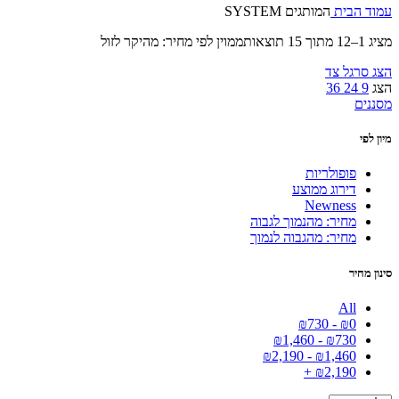
עמוד הבית
המותגים
SYSTEM
מציג 1–12 מתוך 15 תוצאות
ממוין לפי מחיר: מהיקר לזול
הצג סרגל צד
הצג
9
24
36
מסננים
מיון לפי
פופולריות
דירוג ממוצע
Newness
מחיר: מהנמוך לגבוה
מחיר: מהגבוה לנמוך
סינון מחיר
All
₪
730
-
₪
0
₪
1,460
-
₪
730
₪
2,190
-
₪
1,460
+
₪
2,190