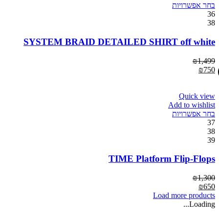
בחר אפשרויות
36
38
SYSTEM BRAID DETAILED SHIRT off white
₪
1,499
₪
750
Quick view
Add to wishlist
בחר אפשרויות
37
38
39
TIME Platform Flip-Flops
₪
1,300
₪
650
Load more products
Loading...