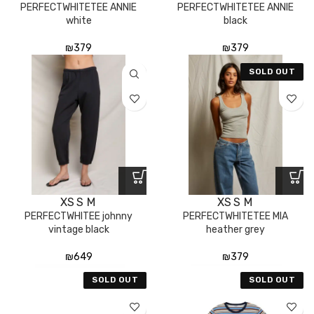
PERFECTWHITETEE ANNIE
PERFECTWHITETEE ANNIE
white
black
₪
379
₪
379
SOLD OUT
XS
S
M
XS
S
M
PERFECTWHITEE johnny
PERFECTWHITETEE MIA
vintage black
heather grey
₪
649
₪
379
SOLD OUT
SOLD OUT