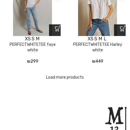
XS
S
M
XS
S
M
L
PERFECTWHITETEE faye
PERFECTWHITETEE Harley
white
white
₪
299
₪
449
Load more products