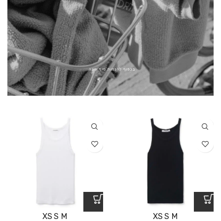
XS
S
M
XS
S
M