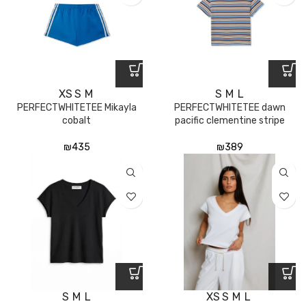
XS
S
M
S
M
L
PERFECTWHITETEE Mikayla
PERFECTWHITETEE dawn
cobalt
pacific clementine stripe
₪
435
₪
389
S
M
L
XS
S
M
L