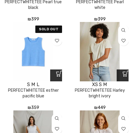
PERFECTWHITETEE Pearl true
PERFECTWHITETEE Pearl
black
white
₪
399
₪
399
SOLD OUT
S
M
L
XS
S
M
PERFECTWHITETEE esther
PERFECTWHITETEE Harley
pacific blue
bright ivory
₪
359
₪
449