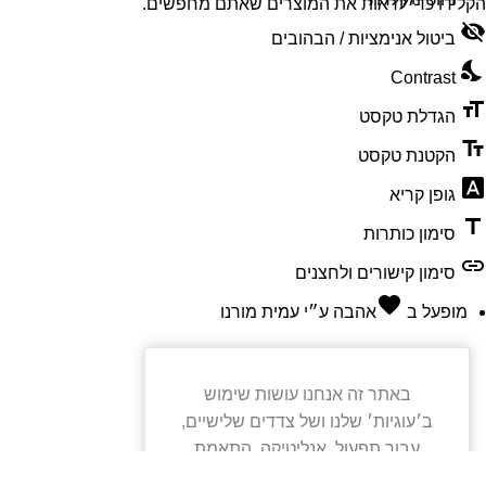
הקלידו כדי לראות את המוצרים שאתם מחפשים.
visibility_off
ביטול אנימציות / הבהובים
nights_stay
Contrast
format_size
הגדלת טקסט
text_fields
הקטנת טקסט
font_download
גופן קריא
title
סימון כותרות
link
סימון קישורים ולחצנים
favorite
מופעל ב
אהבה
ע״י
עמית מורנו
באתר זה אנחנו עושות שימוש
ב׳עוגיות׳ שלנו ושל צדדים שלישיים,
עבור תפעול, אנליטיקה, התאמת
חווית הגלישה ולשיווק ממוקד. המשך