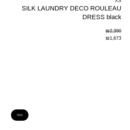
XS
SILK LAUNDRY DECO ROULEAU
DRESS black
₪
2,390
₪
1,673
70%