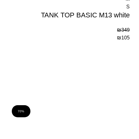
S
TANK TOP BASIC M13 white
₪
349
₪
105
70%