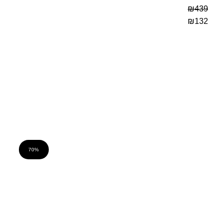
₪
439
₪
132
70%