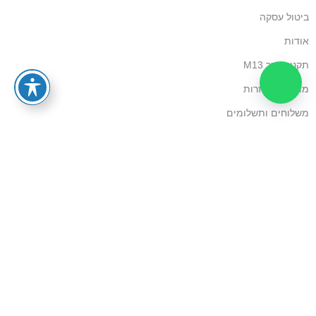
ביטול עסקה
אודות
תקנון אתר M13
מדיניות החזרות
משלוחים ותשלומים
מדיניות פרטיות
הצהרת נגישות
שאלות ותשובות
צרו קשר
כל הזכויות שמורות – M13. פותח על ידי
Media Maven
. מתוחזק
על ידי
Wedo Solutions
.