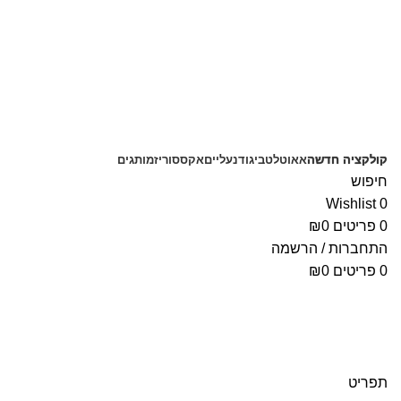
משלוחים חינם בקנייה מעל 350 ₪
קולקציה חדשה
אאוטלט
ביגוד
נעליים
אקססוריז
מותגים
חיפוש
Wishlist
0
0
פריטים
0
₪
התחברות / הרשמה
0
פריטים
0
₪
תפריט